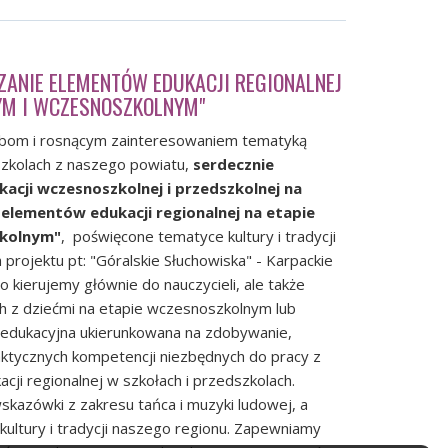
ANIE ELEMENTÓW EDUKACJI REGIONALNEJ
YM I WCZESNOSZKOLNYM"
bom i rosnącym zainteresowaniem tematyką
szkolach z naszego powiatu,
serdecznie
kacji wczesnoszkolnej i przedszkolnej na
lementów edukacji regionalnej na etapie
zkolnym"
, poświęcone tematyce kultury i tradycji
projektu pt: "Góralskie Słuchowiska" - Karpackie
to kierujemy głównie do nauczycieli, ale także
ch z dziećmi na etapie wczesnoszkolnym lub
a edukacyjna ukierunkowana na zdobywanie,
aktycznych kompetencji niezbędnych do pracy z
cji regionalnej w szkołach i przedszkolach.
kazówki z zakresu tańca i muzyki ludowej, a
ultury i tradycji naszego regionu. Zapewniamy