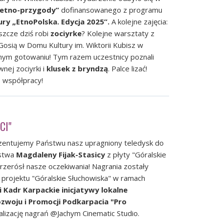
 etno-przygody”
dofinansowanego z programu
y „EtnoPolska. Edycja 2025”.
A kolejne zajęcia:
szcze dziś robi
zociyrke
? Kolejne warsztaty z
 Gosią w Domu Kultury im. Wiktorii Kubisz w
lnym gotowaniu! Tym razem uczestnicy poznali
nej zociyrki i
klusek z bryndzą
. Palce lizać!
 współpracy!
CI"
rezentujemy Państwu nasz upragniony teledysk do
rstwa
Magdaleny Fijak-Stasicy
z płyty "Góralskie
rzerósł nasze oczekiwania! Nagrania zostały
 projektu "Góralskie Słuchowiska" w ramach
i Kadr
Karpackie inicjatywy lokalne
zwoju i Promocji Podkarpacia "Pro
alizację nagrań @Jachym Cinematic Studio.