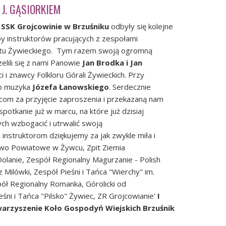
 J. GĄSIORKIEM
e
SSK Grojcowinie w Brzuśniku
odbyły się kolejne
y instruktorów pracujących z zespołami
iatu Żywieckiego. Tym razem swoją ogromną
lili się z nami Panowie
Jan Brodka i Jan
ści i znawcy Folkloru Górali Żywieckich. Przy
o muzyka
Józefa Łanowskiego
. Serdecznie
om za przyjęcie zaproszenia i przekazaną nam
spotkanie już w marcu, na które już dzisiaj
ch wzbogacić i utrwalić swoją
instruktorom dziękujemy za jak zwykle miła i
two Powiatowe w Żywcu
,
Zpit Ziemia
Dolanie
,
Zespół Regionalny Magurzanie - Polish
z Milówki
,
Zespół Pieśni i Tańca "Wierchy" im.
ół Regionalny Romanka
, Górolicki od
śni i Tańca "Pilsko" Żywiec
, ZR Grojcowianie'
I
arzyszenie Koło Gospodyń Wiejskich Brzuśnik