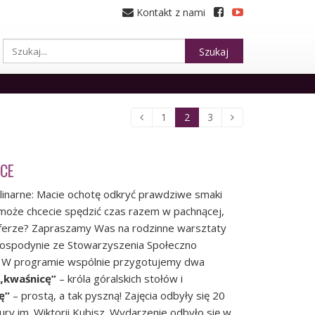
Kontakt z nami
Szukaj
1
2
3
CE
linarne: Macie ochotę odkryć prawdziwe smaki
 A może chcecie spędzić czas razem w pachnącej,
sferze? Zapraszamy Was na rodzinne warsztaty
gospodynie ze Stowarzyszenia Społeczno
! W programie wspólnie przygotujemy dwa
„kwaśnicę”
– króla góralskich stołów i
ę”
– prostą, a tak pyszną! Zajęcia odbyły się 20
ry im. Wiktorii Kubisz. Wydarzenie odbyło się w