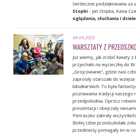
Serdeczne podziękowania za u
Stopki
- Jan Stopka, Kasia Cz
oglądania, słuchania i dziel
04.04.2025
WARSZTATY Z PRZEDSZK
Już wiemy, jak zrobić kwiaty z b
przjechało na wycieczkę do Br
„Grojcowianie”, gdzie nasi cz
zaprosiły starszaki do wzięci
bibułkarskich. To była fantast
poznawania tradycji naszego 
przedpołudnia. Oprócz robieni
prezentacji i obejrzały niesa
Pietraszko zabrały wszystkich
Biołej Izbie przedszkolaki zoba
przedmioty pomagały im w codz