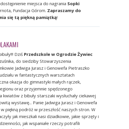
dostępnienie miejsca do nagrania
Sopki
arnota,
Fundacja Górom
.
Zapraszamy do
enia się tą piękną pamiątką
!
OLAKAMI
ibuły!!! Dziś
Przedszkole w Ogrodzie Żywiec
zuśnika, do siedziby Stowarzyszenia
łonkowie Jadwiga Jurasz i Genowefa Pietraszko
a udziału w fantastycznych warsztatach
yczna okazja do gimnastyki małych rączek,
regionu oraz przyjemnie spędzonego
a kwiatów z bibuły starszaki wysłuchały ciekawej
mowitą wystawę... Panie Jadwiga Jurasz i Genowefa
 w piękną podróż w przeszłość naszych stron. W
czyły jak mieszkali nasi dziadkowie, jakie sprzęty i
ienności, jak wspaniałe rzeczy potrafili