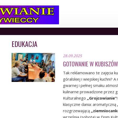
EDUKACJA
28.09.2025
GOTOWANIE W KUBISZÓW
Tak reklamowano te zajęcia ku
góralskiej i wiejskiej kuchni?
gwarnej i pełnej smaku atmo
kulinarne prowadzone przez 
Kulturalnego
„Grojcowianie”
klasyczne dania: aromatyczną
rozgrzewającą
„ziemniocank
września (sobota) w Dom Kultu