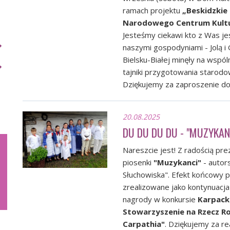
ramach projektu
„Beskidzkie
Narodowego Centrum Kultur
Jesteśmy ciekawi kto z Was je
naszymi gospodyniami - Jolą i
Bielsku-Białej minęły na wspó
tajniki przygotowania starodow
Dziękujemy za zaproszenie do
20.08.2025
DU DU DU DU - "MUZYKAN
Nareszcie jest! Z radością p
piosenki
"Muzykanci"
- auto
Słuchowiska". Efekt końcowy p
zrealizowane jako kontynuacja
nagrody w konkursie
Karpack
Stowarzyszenie na Rzecz Ro
Carpathia"
. Dziękujemy za re