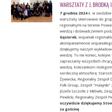
WARSZTATY Z J. BRODKĄ I
7 grudnia 2024 r.
w siedzibi
warsztaty skierowane do grup
regionalnymi na terenie Pow
wiedzą i doświadczeniem podze
Gąsiorek
, wspaniali regionali
akompaniamencie wspaniałeg
dziękujemy naszym wykładowc
wiedzę. To nie koniec, kolejne 
zapraszamy wszystkich chcący
wiedzę. Kolezankom i kolegom 
serdeczną atmosferę.
Staros
Żywiecka
,
Regionalny Zespół 
Folk Group
,
Zespół "Hulajniki" 
Józefa Szczotki z Milówki
,
Zesp
Pewlicki,
Regionalny Zespół Pie
oczywiście dziękujemy
Stow
za gościnę