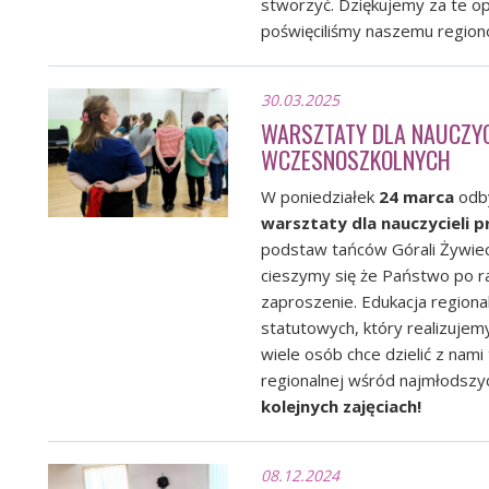
stworzyć. Dziękujemy za te op
poświęciliśmy naszemu regiono
30.03.2025
WARSZTATY DLA NAUCZYC
WCZESNOSZKOLNYCH
W poniedziałek
24 marca
odby
warsztaty dla nauczycieli 
podstaw tańców Górali Żywieck
cieszymy się że Państwo po raz
zaproszenie. Edukacja regiona
statutowych, który realizujemy
wiele osób chce dzielić z nami
regionalnej wśród najmłodszy
kolejnych zajęciach!
08.12.2024