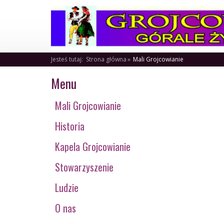
Jesteś tutaj:
Strona główna
Mali Grojcowianie
Menu
Mali Grojcowianie
Historia
Kapela Grojcowianie
Stowarzyszenie
Ludzie
O nas