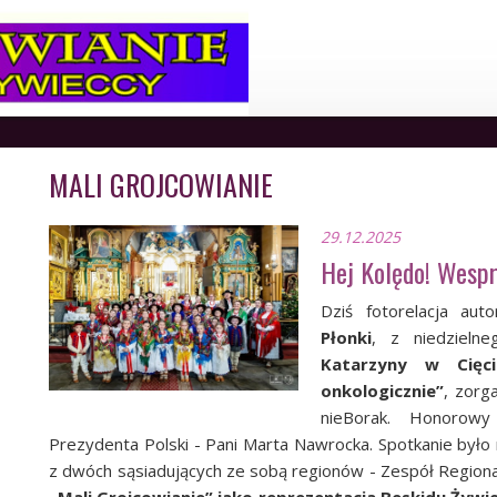
MALI GROJCOWIANIE
29.12.2025
Hej Kolędo! Wespr
Dziś fotorelacja
aut
Płonki
, z
niedzieln
e
Katarzyny w Cięci
onkologicznie”
, zorg
nieBorak
. Honorowy
Prezydenta Polski - Pani Marta Nawrocka. Spotkanie był
z dwóch sąsiadujących ze sobą regionów - Zespół Region
„Mali Grojcowianie” jako reprezentacja Beskidu Żywi