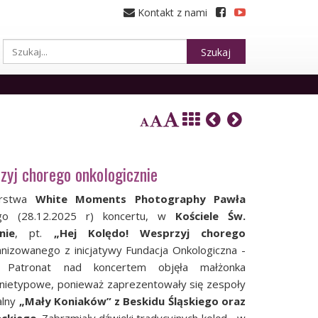
Kontakt z nami
Szukaj
zyj chorego onkologicznie
orstwa
White Moments Photography
Pawła
go
(28.12.2025 r)
koncertu, w
Kościele Św.
nie
, pt.
„Hej Kolędo! Wesprzyj chorego
anizowanego z inicjatywy
Fundacja Onkologiczna -
 Patronat nad koncertem objęła małżonka
o nietypowe, ponieważ zaprezentowały się zespoły
alny
„Mały Koniaków” z Beskidu Śląskiego oraz
eckiego
. Zabrzmiały dźwięki tradycyjnych kolęd - w