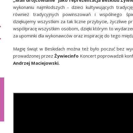
wykonaniu najmłodszych - dzieci kultywujących tradycj
również tradycyjnych powinszowań i wspólnego śpie
dziękujemy
wszystkim za tak liczne przybycie, życzliwe p
współpracę wszystkim osobom, dzięki którym to wydarzen
za upominki dla wykonawców oraz inspirację do tego międ
M
agię świąt w Beskidach
można też było poczuć
bez wy
prowadzonej przez
Żywiecinfo
Koncert poprowadzili konf
Andrzej Maciejowski.