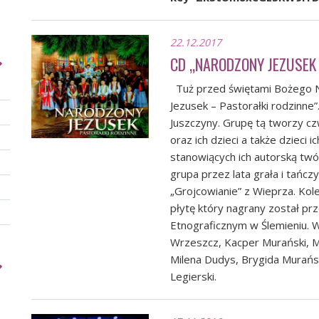
22.12.2017
CD „NARODZONY JEZUSEK
Tuż przed świętami Bożego N
Jezusek – Pastorałki rodzinne
Juszczyny. Grupę tą tworzy cz
oraz ich dzieci a także dzieci
stanowiących ich autorską twó
grupa przez lata grała i tańc
„Grojcowianie” z Wieprza. Ko
płytę który nagrany został p
Etnograficznym w Ślemieniu. W n
Wrzeszcz, Kacper Murański, Ma
Milena Dudys, Brygida Murańsk
Legierski.