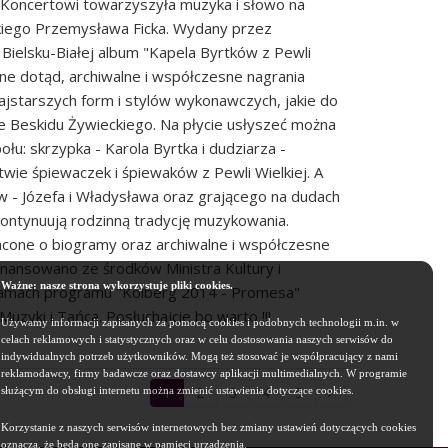
 Koncertowi towarzyszyła muzyka i słowo na
kiego Przemysława Ficka. Wydany przez
Bielsku-Białej album "Kapela Byrtków z Pewli
ane dotąd, archiwalne i współczesne nagrania
najstarszych form i stylów wykonawczych, jakie do
e Beskidu Żywieckiego. Na płycie usłyszeć można
połu: skrzypka - Karola Byrtka i dudziarza -
ie śpiewaczek i śpiewaków z Pewli Wielkiej. A
w - Józefa i Władysława oraz grającego na dudach
kontynuują rodzinną tradycję muzykowania.
one o biogramy oraz archiwalne i współczesne
nansowano ze środków Ministra Kultury i
Ważne: nasze strona wykorzystuje pliki cookies.
amach programu "Kolberg 2014 - Promesa"
uzyki i Tańca. Posłuchajcie bo warto !!!
Używamy informacji zapisanych za pomocą cookies i podobnych technologii m.in. w
celach reklamowych i statystycznych oraz w celu dostosowania naszych serwisów do
indywidualnych potrzeb użytkowników. Mogą też stosować je współpracujący z nami
reklamodawcy, firmy badawcze oraz dostawcy aplikacji multimedialnych. W programie
1
2
3
4
5
służącym do obsługi internetu można zmienić ustawienia dotyczące cookies.
Korzystanie z naszych serwisów internetowych bez zmiany ustawień dotyczących cookies
oznacza, że będą one zapisane w pamięci urządzenia.