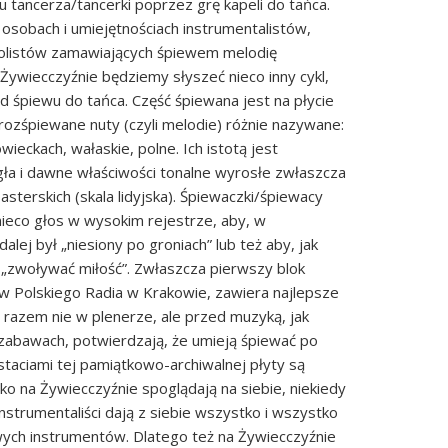
u tancerza/tancerki poprzez grę kapeli do tańca.
 osobach i umiejętnościach instrumentalistów,
solistów zamawiających śpiewem melodię
 Żywiecczyźnie będziemy słyszeć nieco inny cykl,
d śpiewu do tańca. Część śpiewana jest na płycie
rozśpiewane nuty (czyli melodie) różnie nazywane:
wieckach, wałaskie, polne. Ich istotą jest
gła i dawne właściwości tonalne wyrosłe zwłaszcza
sterskich (skala lidyjska). Śpiewaczki/śpiewacy
ieco głos w wysokim rejestrze, aby, w
dalej był „niesiony po groniach” lub też aby, jak
 „zwoływać miłość”. Zwłaszcza pierwszy blok
w Polskiego Radia w Krakowie, zawiera najlepsze
razem nie w plenerze, ale przed muzyką, jak
 zabawach, potwierdzają, że umieją śpiewać po
taciami tej pamiątkowo-archiwalnej płyty są
lko na Żywiecczyźnie spoglądają na siebie, niekiedy
instrumentaliści dają z siebie wszystko i wszystko
ych instrumentów. Dlatego też na Żywiecczyźnie