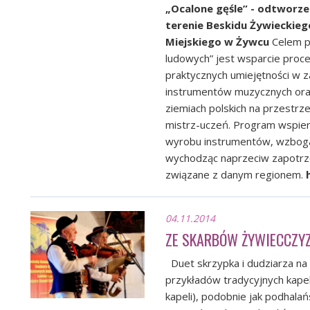
„Ocalone gęśle” - odtworze
terenie Beskidu Żywieckie
Miejskiego w Żywcu
Celem p
ludowych” jest wsparcie proc
praktycznych umiejętności w z
instrumentów muzycznych oraz
ziemiach polskich na przestr
mistrz-uczeń. Program wspiera
wyrobu instrumentów, wzboga
wychodząc naprzeciw zapotrz
związane z danym regionem.
04.11.2014
ZE SKARBÓW ŻYWIECCZY
Duet skrzypka i dudziarza na 
przykładów tradycyjnych kap
kapeli), podobnie jak podhala