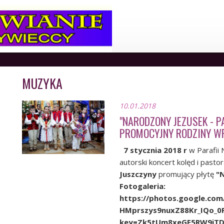
MUZYKA
10.01.2018
"NARODZONY JEZUSEK - P
PROMOCYJNY RODZINY W
7 stycznia 2018 r
w Parafii 
autorski koncert kolęd i pasto
Juszczyny
promujący płytę
"N
Fotogaleria:
https://photos.google.c
HMprszys9nuxZ88Kr_IQo_
key=Zk5tUm8xeGE5RW9iT