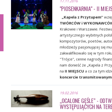
17.11.2016
"PIOSENKARNIA" - II MIE
„Kapela z Przytupem”
wzię
TWÓRCÓW i WYKONAWCÓW 
Krakowie i Warszawie. Festiwa
artystycznego wybitnych polsk
kompozytorów, poetów, autor
młodzieży pasjonującej się mu
zakwalifikowało się w tym roku
"Trójce", cenne nagrody finan
nam donieść że „Kapela z Prz
na
II MIEJSCU
a co za tym idz
koncercie transmitowanym n
19.02.2016
„OCALONE GĘŚLE” - ODTW
WYSTĘPUJĄCYCH NA TERE