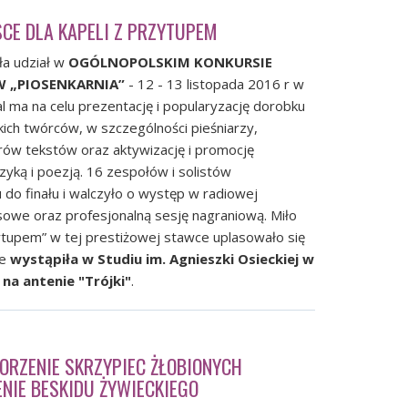
JSCE DLA KAPELI Z PRZYTUPEM
ła udział w
OGÓLNOPOLSKIM KONKURSIE
„PIOSENKARNIA”
- 12 - 13 listopada 2016 r w
l ma na celu prezentację i popularyzację dorobku
ich twórców, w szczególności pieśniarzy,
ów tekstów oraz aktywizację i promocję
zyką i poezją. 16 zespołów i solistów
 do finału i walczyło o występ w radiowej
sowe oraz profesjonalną sesję nagraniową. Miło
ytupem” w tej prestiżowej stawce uplasowało się
ie
wystąpiła w Studiu im. Agnieszki Osieckiej w
a antenie "Trójki"
.
ORZENIE SKRZYPIEC ŻŁOBIONYCH
NIE BESKIDU ŻYWIECKIEGO