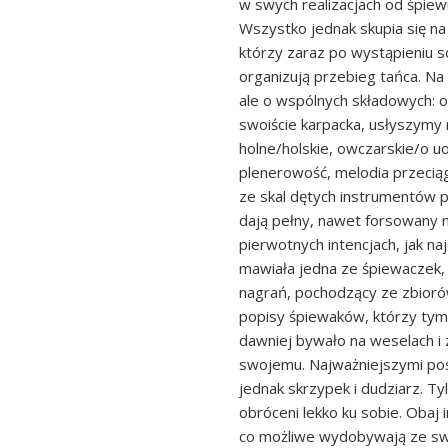
w swych realizacjach od śpiew
Wszystko jednak skupia się na
którzy zaraz po wystąpieniu 
organizują przebieg tańca. Na
ale o wspólnych składowych: o
swoiście karpacka, usłyszymy 
holne/holskie, owczarskie/o uo
plenerowość, melodia przecią
ze skal dętych instrumentów pa
dają pełny, nawet forsowany n
pierwotnych intencjach, jak naj
mawiała jedna ze śpiewaczek,
nagrań, pochodzący ze zbioró
popisy śpiewaków, którzy tym 
dawniej bywało na weselach i
swojemu. Najważniejszymi pos
jednak skrzypek i dudziarz. Ty
obróceni lekko ku sobie. Obaj 
co możliwe wydobywają ze sw