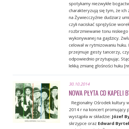
spotykamy niezwykłe bogactwo
charakteryzują się tym, że ich
na Żywiecczyźnie dudziarz umi
czyli naciskać sprężyście wore
rozbrzmiewanie tonu niskiego
wykonywanej na gajdzicy. Zwła
celował w rytmizowaniu huku. 
przejmuje gesty tancerzy, czy 
odpowiednio przytupując. Stąd
lekką zmianę głośności huku [nr
30.10.2014
NOWA PŁYTA CD KAPELI 
Regionalny Ośrodek kultury w 
2014 r na koncert promujący 
wystąpiła w składzie:
Józef B
skrzypce oraz
Edward Byrte