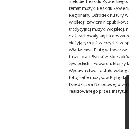
melodie Beskidu Żywieckiego.
temat muzyki Beskidu Żywiec
Regionalny Ośrodek Kultury w 
Wielkiej" zawiera niepublikow
tradycyjnej muzyki wiejskiej, 
dziś zachowały się na obszarz
nieżyjących już założycieli zes
Władysława Plutę w towarzystw
także braci Byrtków: skrzypkó
żywieckich - Edwarda, którzy 
Wydawnictwo zostało wzbogac
fotografie muzyków.Płytę dofi
Dziedzictwa Narodowego w r
realizowanego przez Instytut M