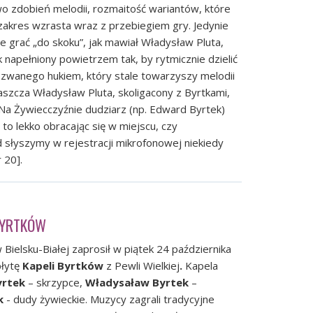
 zdobień melodii, rozmaitość wariantów, które
 zakres wzrasta wraz z przebiegiem gry. Jedynie
e grać „do skoku”, jak mawiał Władysław Pluta,
k napełniony powietrzem tak, by rytmicznie dzielić
 zwanego hukiem, który stale towarzyszy melodii
szcza Władysław Pluta, skoligacony z Byrtkami,
Na Żywiecczyźnie dudziarz (np. Edward Byrtek)
to lekko obracając się w miejscu, czy
 słyszymy w rejestracji mikrofonowej niekiedy
 20].
BYRTKÓW
Bielsku-Białej zaprosił w piątek 24 października
płytę
Kapeli Byrtków
z Pewli Wielkiej
.
Kapela
yrtek
– skrzypce,
Władysaław Byrtek
–
k
- dudy żywieckie. Muzycy zagrali tradycyjne