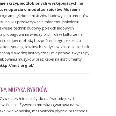
nie skrzypiec żłobionych występujących na
go, w oparciu o model ze zbiorów Muzeum
rogramu „Szkoła mistrzów budowy instrumentów
esu nauki i przekazywania młodemu pokoleniu
akresie technik budowy polskich ludowych
 propagowania wiedzy o ich roli w kulturze na
zeni dziejów metodą bezpośredniego przekazu
 kontynuację lokalnych tradycji w zakresie technik
coną o wiedzę historyczną i miejscowe zwyczaje,
ebowaniu muzyków oraz kapel na instrumenty
http://imit.org.pl/
ZNY. MUZYKA BYRTKÓW
Żywiecczyźnie należy do najświetniejszych
el w Polsce. Żywiecka muzyka (gwarowa nazwa
ńska, wielkopolska, mazowiecka płynnie przechodzi