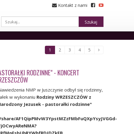
Kontakt z nami
Szukaj
1
2
3
4
5
ASTORAŁKI RODZINNE" - KONCERT
RZESZCZÓW
Nawiedzenia NMP w Juszczynie odbył się rodzinny,
rałek w wykonaniu
Rodziny WRZESZCZÓW z
arodzony Jezusek - pastorałki rodzinne"
om/share/AF1QipPMvW3YpstMZzFMbFuQXpYsyJVGGd-
0FjOCwyAReNMA?
DRfMnFsbUhRYWhfRDJDZkFB