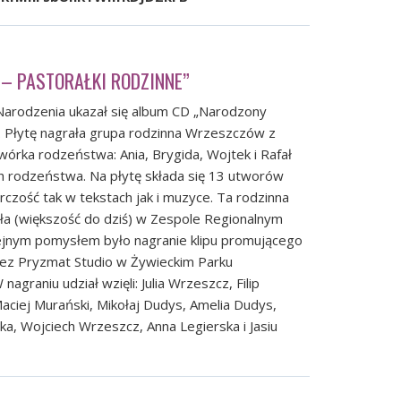
 – PASTORAŁKI RODZINNE”
arodzenia ukazał się album CD „Narodzony
”. Płytę nagrała grupa rodzinna Wrzeszczów z
wórka rodzeństwa: Ania, Brygida, Wojtek i Rafał
 ich rodzeństwa. Na płytę składa się 13 utworów
rczość tak w tekstach jak i muzyce. Ta rodzinna
zyła (większość do dziś) w Zespole Regionalnym
lejnym pomysłem było nagranie klipu promującego
rzez Pryzmat Studio w Żywieckim Parku
agraniu udział wzięli: Julia Wrzeszcz, Filip
ciej Murański, Mikołaj Dudys, Amelia Dudys,
a, Wojciech Wrzeszcz, Anna Legierska i Jasiu