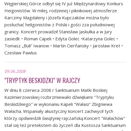
Węgierskiej Górce odbył się IV już Międzynardowy Konkurs
Heigonistów. W miłej, rodzinnej i piknikowej atmosferze
Karczmy Magdaleny i Józefa Kupczaków można było
posłuchać heligonistów z Polski i gości zza południowej
granicy. Koncert prowadził Stanisław Jaskułka a w Jury
zasiedli: • Roman Capek • Edyta Golec •Katarzyna Golec •
Tomasz „Buli” Iwanow • Martin Cierňansky • Jarosław Kret •
Czesław Pawlus
09.06.2008
"TRYPTYK BESKIDZKI" W RAJCZY
W dniu 8 czerwca 2008 r Sanktuarium Matki Boskiej
Kazimierzowskiej rozbrzmiewało dźwiękami "Tryptyku
Beskidzkiego" w wykonaniu Kapeli "Wałasi" Zbigniewa
Wałacha. Wspaniały akustyczny koncert zachwycił tych
którzy opdwiedzili świątynię rajczańską.Koncert "Wałachów"
stał się też pretekstem do życzeń dla Kustosza Sanktuarium