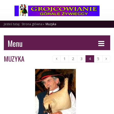
Jesteś tutaj:
Strona główna
Muzyka
Menu
MUZYKA
1
2
3
4
5