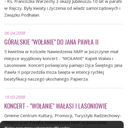
- Ks. Franciszka Warzechy z okazji Jubileuszu 10 lat w parafii
w Rajczy. Były kwiaty i życzenia od władz samorządowych i
Związku Podhalan.
06.04.2008
GÓRALSKIE "WOŁANIE" DO JANA PAWŁA II
5 kwietnia w Kościele Nawiedzenia NMP w Juszczynie miał
miejsce wyjątkowy koncert - “WOŁANIE” Kapeli Wałasi i
Lasoniowie. Koncert poświęcony pamięci Ojca Świętego Jana
Pawła II poprzedziła msza święta w intencji rychłej
beatyfikacji naszego ukochanego Papierza.
19.03.2008
KONCERT - "WOŁANIE" WAŁASI I LASONIOWIE
Gminne Centrum Kultury, Promocji, Turystyki Radziechowy-
Wieprz oraz Parafia Nawiedzenia NMP w Juszczynie
Ważne: nasze strona wykorzystuje pliki cookies.