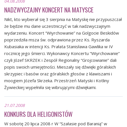
04.08.2008
NADZWYCZAJNY KONCERT NA MATYSCE
Nikt, kto wybierał się 3 sierpnia na Matyskę nie przypuszczał
że będzie mu dane uczestniczyć w tak nadzwyczajnym
wydarzeniu. Koncert “Wiyrchowanie” na Golgocie Beskidów
poprzedziła msza św. odprawiona przez Ks. Ryszarda
Kubasiaka w intencji Ks. Prałata Stanisława Gawlika w IV
rocznicę jego śmierci. Wykonawcy Koncertu “Wiyrchowanie”
czyli Józef SKRZEK i Zespół Regionalny “Grojcowianie” dali
popis swoich umiejętności. Mieszały się dźwięki góralskich
skrzypiec i basów oraz góralskich głosów z klawiszami i
moogiem Józefa Skrzeka. Przestrzeń Matyski i Kotliny
Żywieckiej wypełniła się wibrującymi dźwiękami.
21.07.2008
KONKURS DLA HELIGONISTÓW
W sobotę 20 lipca 2008 r W “Szałasie pod Baranią” w