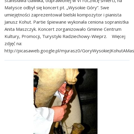
Stanisława Gawlika, odprawionej w VI rocznicę śmierci, na
Matysce odbył się koncert pt. „Wysokie Góry”. Swe
umiejętności zaprezentował bielski kompozytor i pianista
Janusz Kohut. Partie śpiewane wykonała ceniona sopranistka
Anita Maszczyk. Koncert zorganizowało Gminne Centrum
Kultury, Promocji, Turystyki Radziechowy-Wieprz. Więcej
zdjęć na:
http://picasaweb.google.pl/mjurasz0/GoryWysokieJKohutAM