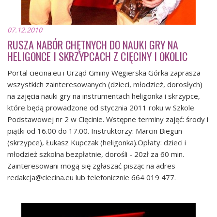
07.12.2010
RUSZA NABÓR CHĘTNYCH DO NAUKI GRY NA
HELIGONCE I SKRZYPCACH Z CIĘCINY I OKOLIC
Portal ciecina.eu i Urząd Gminy Węgierska Górka zaprasza
wszystkich zainteresowanych (dzieci, młodzież, dorosłych)
na zajęcia nauki gry na instrumentach heligonka i skrzypce,
które będą prowadzone od stycznia 2011 roku w Szkole
Podstawowej nr 2 w Cięcinie. Wstępne terminy zajęć: środy i
piątki od 16.00 do 17.00. Instruktorzy: Marcin Biegun
(skrzypce), Łukasz Kupczak (heligonka).Opłaty: dzieci i
młodzież szkolna bezpłatnie, dorośli - 20zł za 60 min.
Zainteresowani mogą się zgłaszać pisząc na adres
redakcja@ciecina.eu
lub telefonicznie 664 019 477.