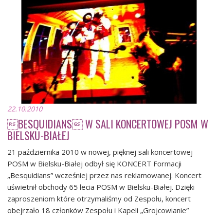
22.10.2010
BESQUIDIANS W SALI KONCERTOWEJ POSM W
BIELSKU-BIAŁEJ
21 października 2010 w nowej, pięknej sali koncertowej
POSM w Bielsku-Białej odbył się KONCERT Formacji
„Besquidians” wcześniej przez nas reklamowanej. Koncert
uświetnił obchody 65 lecia POSM w Bielsku-Białej. Dzięki
zaproszeniom które otrzymaliśmy od Zespołu, koncert
obejrzało 18 członków Zespołu i Kapeli „Grojcowianie”