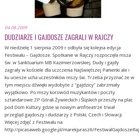
04.08.2009
DUDZIARZE I GAJDOSZE ZAGRALI W RAJCZY
W niedzielę 1 sierpnia 2009 r odbyła się kolejna edycja
Festiwalu – Gajdosze. Spotkanie w Rajczy rozpoczęła msza
św. w Sanktuarium MB Kazimierzowskiej. Dudy i gajdy
zagrały w kościele dla uczczenia Najświętszej Panienki ale i
ku uciesze ucha uczestników mszy św. Trzeba przyznać że w
tym miejscu dźwięki wydobyte z “gajdzicy” zabrzmiały
wyjątkowo. Po mszy korowód muzykantów i poczty
sztandarowe ZP Górali Żywieckich i Śląskich przeszły na plac
pod Dom Kultury gdzie w nowym amfiteatrze trwał
przegląd gajdoszy i dudziarzy z Polski, Czech i Słowacji.
Więcej zdjęć z Festiwalu na:
http://picasaweb.google.pl/marekjurasz6/FestiwalGajdoszeR