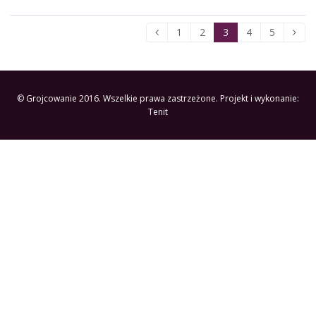
1
2
3
4
5
© Grojcowanie 2016. Wszelkie prawa zastrzeżone. Projekt i wykonanie:
Tenit