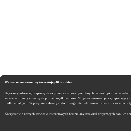
Ważne: nasze strona wykorzystuje pliki cookies.
Używamy informacji zapisanych za pomocą cookies i podobnych technologii m.in. w celach 
serwisów do indywidualnych potrzeb użytkowników. Mogą też stosować je współpracujący z
multimedialnych. W programie służącym do obsługi internetu można zmienić ustawienia dot
Korzystanie z naszych serwisów internetowych bez zmiany ustawień dotyczących cookies ozn