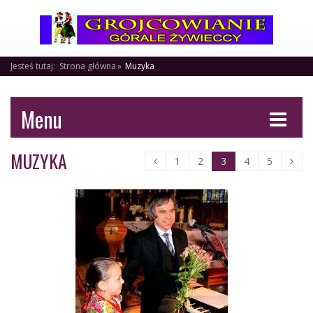
Jesteś tutaj:
Strona główna
Muzyka
Menu
MUZYKA
1
2
3
4
5