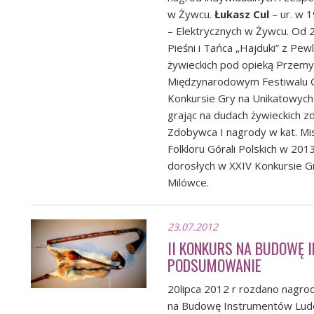
w Żywcu.
Łukasz Cul
– ur. w 
– Elektrycznych w Żywcu. Od 
Pieśni i Tańca „Hajduki” z Pew
żywieckich pod opieką Przemys
Międzynarodowym Festiwalu G
Konkursie Gry na Unikatowych
grając na dudach żywieckich z
Zdobywca I nagrody w kat. Mi
Folkloru Górali Polskich w 201
dorosłych w XXIV Konkursie 
Milówce.
23.07.2012
II KONKURS NA BUDOWĘ
PODSUMOWANIE
20lipca 2012 r rozdano nagro
na Budowę Instrumentów Ludo