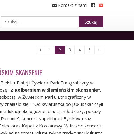
Kontakt z nami
Szukaj
1
2
3
4
5
ŃSKIM SKANSENIE
ielsku-Białej i Żywiecki Park Etnograficzny w
prezę
"Z Kolbergiem w ślemieńskim skansenie"
,
(sobota), w Żywieckim Parku Etnograficzny w
 znalazło się - "Od kwiatuszka do jabłuszka" czyli
 edukacji ekologicznej dzieci i młodzieży, pokazy
Pieronie”, koncert Kapeli braci Byrtków oraz
Golec oraz Kapeli z Koszarawy. W trakcie koncertu
wykład na temat roli muzyki w tradycyjnej kulturze