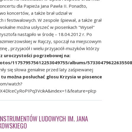
ncertu dla Papieża Jana Pawła II. Ponadto,
o koncertów, a także brał udział w
h i festiwalowych. W zespole śpiewał, a także grał
i wokalne można usłyszeć w piosenkach "Wyseł"
zysztofa nastąpiło w środę – 18.04.2012 r. Po
azimierzowskiej w Rajczy, spoczął na miejscowym
nę , przyjaciół i wielu przyjaciół-muzyków którzy
 z uroczystości pogrzebowej na:
photos/117579575612253049755/albums/5733047962263550
iły się słowa genialnie przed laty zaśpiewanej
 tu można posłuchać głosu Krzysia w piosence
com/watch?
4DlceCyRoPIPq3VcikA&index=1&feature=plcp
 INSTRUMENTÓW LUDOWYCH IM. JANA
NKOWSKIEGO