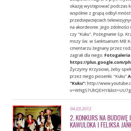
okazję występować podczas ko
wspólnie z grupą odbył mnóstw
przedsięwzięciach telewizyjnyc
na akordeonie. Jego zdolnośc
czy "Kuku". Pożegnanie ś.p. Kr
mszy św. w Sanktuarium MB K
cmentarzu żegnany przez rodzi
zagrali dla niego.
Fotogaleria
https://plus.google.com/
Życzymy Krzysiowi, żeby spełn
przez niego piosenki: "Kuku"
A
"Kuku":
http://www.youtube.
v=WNgS7UhQEHY&list=UU7gX
04.03.2012
2. KONKURS NA BUDOWĘ
KAWULOKA I FELIKSA JA