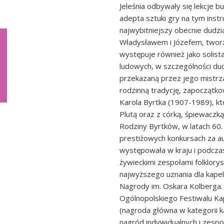
Jeleśnia odbywały się lekcje 
adepta sztuki gry na tym inst
najwybitniejszy obecnie dudzi
Władysławem i Józefem, tworz
występuje również jako solis
ludowych, w szczególności du
przekazaną przez jego mistrz
rodzinną tradycję, zapoczątk
Karola Byrtka (1907-1989), 
Plutą oraz z córką, śpiewacz
Rodziny Byrtków, w latach 60. 
prestiżowych konkursach za a
występowała w kraju i podcza
żywieckimi zespołami folklory
najwyższego uznania dla kapel
Nagrody im. Oskara Kolberga.
Ogólnopolskiego Festiwalu Ka
(nagroda główna w kategorii k
nagród indywidualnych i zespoł