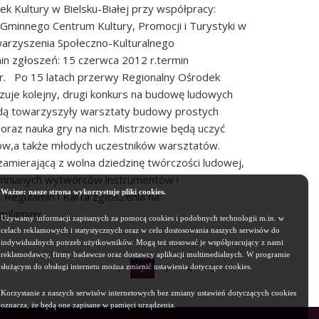
ek Kultury w Bielsku-Białej przy współpracy:
minnego Centrum Kultury, Promocji i Turystyki w
arzyszenia Społeczno-Kulturalnego
in zgłoszeń: 15 czerwca 2012 r.termin
2 r. Po 15 latach przerwy Regionalny Ośrodek
izuje kolejny, drugi konkurs na budowę ludowych
dą towarzyszyły warsztaty budowy prostych
 oraz nauka gry na nich. Mistrzowie będą uczyć
ów,a także młodych uczestników warsztatów.
zamierającą z wolna dziedzinę twórczości ludowej,
omnianych wytwórców instrumentów i
Ważne: nasze strona wykorzystuje pliki cookies.
Regulamin i Karta zgłoszenia na:
egulaminy
Używamy informacji zapisanych za pomocą cookies i podobnych technologii m.in. w
celach reklamowych i statystycznych oraz w celu dostosowania naszych serwisów do
indywidualnych potrzeb użytkowników. Mogą też stosować je współpracujący z nami
reklamodawcy, firmy badawcze oraz dostawcy aplikacji multimedialnych. W programie
1
2
3
4
5
służącym do obsługi internetu można zmienić ustawienia dotyczące cookies.
Korzystanie z naszych serwisów internetowych bez zmiany ustawień dotyczących cookies
oznacza, że będą one zapisane w pamięci urządzenia.