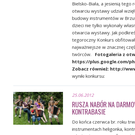
Bielsko-Biała, a jesienią teg
otwarciu wystawy udział wzięł
budowy instrumentów w Brzuś
dzieci nie tylko wykonały włas
otwarcia wystawy. Jak podkreś
tegoroczny Konkurs obfitował
najważniejsze w znacznej czę
twórców.
Fotogaleria z ot
https://plus.google.com/
Zobacz również:
http://www
wyniki konkursu:
25.06.2012
RUSZA NABÓR NA DARMOW
KONTRABASIE
Do końca czerwca br. roku trw
instrumentach heligonka, kontr