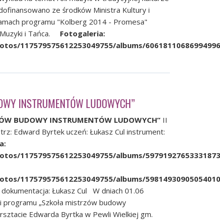
dofinansowano ze środków Ministra Kultury i
amach programu "Kolberg 2014 - Promesa"
t Muzyki i Tańca.
Fotogaleria:
photos/117579575612253049755/albums/6061811068699499
DOWY INSTRUMENTÓW LUDOWYCH”
ZÓW BUDOWY INSTRUMENTÓW LUDOWYCH”
II
trz: Edward Byrtek uczeń: Łukasz Cul instrument:
a:
photos/117579575612253049755/albums
/5979192765333187
photos/117579575612253049755/
albums/5981493090505401
z dokumentacja: Łukasz Cul W dniach 01.06
ji programu „Szkoła mistrzów budowy
sztacie Edwarda Byrtka w Pewli Wielkiej gm.