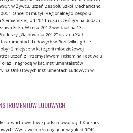
1996r. w Żywcu, uczeń Zespołu Szkół Mechaniczno
2005r. tancerz i muzyk Regionalnego Zespołu
li Ślemieńskiej, od 2011 roku uczeń gry na dudach
ława Ficka. W roku 2012 wystąpił na 13.
ajdoszy „Gajdovačka 2012” oraz na XXIII
 Instrumentach Ludowych w Brzuśniku, gdzie
dobył 2 miejsce w kategorii młodzieżowej.
strz i uczeń z Przemysławem Fickiem na Festiwalu
3 oraz I nagrodę w kat. instrumentalistów
Gry na Unikatowych Instrumentach Ludowych w
 INSTRUMENTÓW LUDOWYCH -
dy i otwarto wystawę podsumowującą II Konkurs
wych. Wystawę można oglądać w galerii ROK