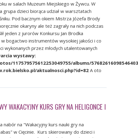
o roku w salach Muzeum Miejskiego w Żywcu. W
a grupa dzieci biorąca udział w warsztatach
niku. Pod bacznym okiem Mistrza Józefa Brody
noręcznie okaryny ale też zagrały na nich podczas
lił jeden z jurorów Konkursu Jan Brodka
 w bogactwo instrumentów wysokiej jakości i co
ści wykonanych przez młodych utalentowanych
warcia wystawy:
photos/117579575612253049755/albums/5768261609854640
.rok.bielsko.pl/aktualnosci.php?id=82
A oto
Y WAKACYJNY KURS GRY NA HELIGONCE I
a nabór na "Wakacyjny kurs nauki gry na
abas" w Cięcinie. Kurs skierowany do dzieci i