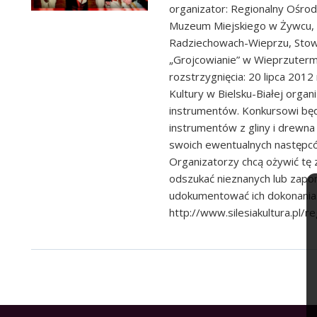
organizator: Regionalny Ośrod
Muzeum Miejskiego w Żywcu, G
Radziechowach-Wieprzu, Stow
„Grojcowianie” w Wieprzuterm
rozstrzygnięcia: 20 lipca 201
Kultury w Bielsku-Białej organ
instrumentów. Konkursowi bę
instrumentów z gliny i drewna
swoich ewentualnych następc
Organizatorzy chcą ożywić tę 
odszukać nieznanych lub zap
udokumentować ich dokonania. 
http://www.silesiakultura.pl/r