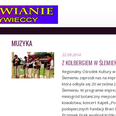
MUZYKA
22.09.2014
Z KOLBERGIEM W ŚLEMIE
Regionalny Ośrodek Kultury w B
Ślemieniu zaprosili nas na im
która odbyła się 20 września 
Ślemieniu. W programie imprezy
miniogród botaniczny miejscem
kowalstwa, koncert Kapeli „Po 
podopiecznych Fundacji Braci 
Przemek Ficek wygłosił krótki 