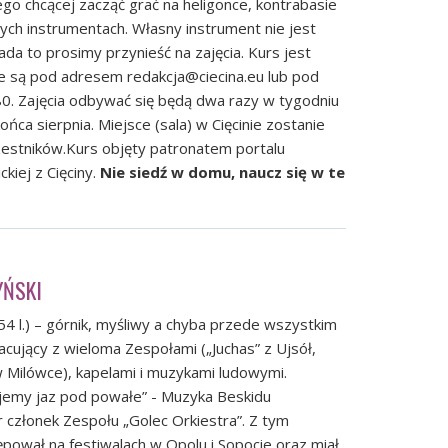
go chcącej zacząć grać na heligonce, kontrabasie
tych instrumentach. Własny instrument nie jest
ada to prosimy przynieść na zajęcia. Kurs jest
ne są pod adresem
redakcja@ciecina.eu
lub pod
. Zajęcia odbywać się będą dwa razy w tygodniu
ońca sierpnia. Miejsce (sala) w Cięcinie zostanie
zestników.Kurs objęty patronatem portalu
iej z Cięciny.
Nie siedź w domu, naucz się w te
YŃSKI
 l.) – górnik, myśliwy a chyba przede wszystkim
cujący z wieloma Zespołami („Juchas” z Ujsół,
 w Milówce), kapelami i muzykami ludowymi.
jemy jaz pod powałe” - Muzyka Beskidu
 członek Zespołu „Golec Orkiestra”. Z tym
pował na festiwalach w Opolu i Sopocie oraz miał