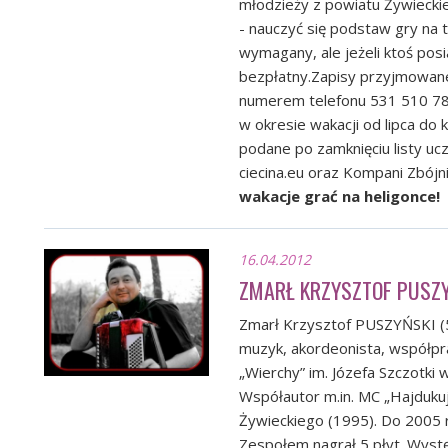
młodzieży z powiatu Żywieckie
- nauczyć się podstaw gry na 
wymagany, ale jeżeli ktoś posi
bezpłatny.Zapisy przyjmowa
numerem telefonu 531 510 780
w okresie wakacji od lipca do k
podane po zamknięciu listy uc
ciecina.eu
oraz Kompani Zbójnick
wakacje grać na heligonce!
16.04.2012
ZMARŁ KRZYSZTOF PUSZ
Zmarł Krzysztof PUSZYŃSKI (54
muzyk, akordeonista, współpra
„Wierchy” im. Józefa Szczotki
Współautor m.in. MC „Hajduku
Żywieckiego (1995). Do 2005 r
Zespołem nagrał 5 płyt. Wystę