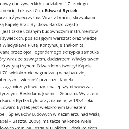
budowy dud żywieckich z udziałem 17-letniego
rumencie, Łukasza Cula.
Edward Byrtek
-
arz na Żywiecczyźnie. Wraz z braćmi, skrzypkami
ą Kapelę Braci Byrtków. Bardzo często
ta. Jest także uznanym budowniczym instrumentów
d żywieckich, posiadającym warsztat oraz wiedzę
a Władysława Plutę. Kontynuuje znakomitą
owaną przez ojca, legendarnego skrzypka samouka
który wraz ze szwagrem, dudziarzem Władysławem
ką Krystyną i synem Edwardem stworzył Kapelę
i 70. wielokrotnie nagradzaną w najbardziej
utentyzm i wierność przekazu. Kapela
s zagranicznych wojaży z najlepszymi wówczas
stycznymi: Beskidami, Jodłami i Groniami. Wyrazem
i Karola Byrtka było przyznanie jej w 1984 roku
 Edward Byrtek jest wielokronym laureatem
pel i Śpiewaków Ludowych w Kazimierzu nad Wisłą
apel – Baszta, 2008), ma także na koncie wiele
owych -m.in. na Festiwalu Folkloru Górali Polskich