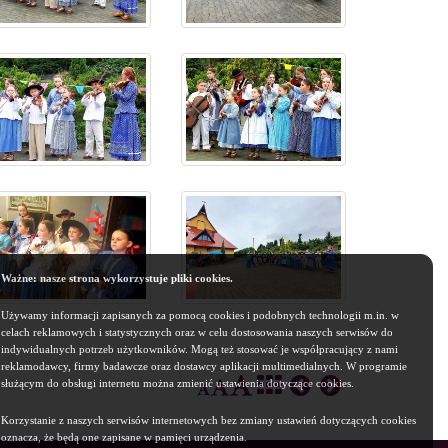
Ważne: nasze strona wykorzystuje pliki cookies.
Używamy informacji zapisanych za pomocą cookies i podobnych technologii m.in. w
celach reklamowych i statystycznych oraz w celu dostosowania naszych serwisów do
indywidualnych potrzeb użytkowników. Mogą też stosować je współpracujący z nami
reklamodawcy, firmy badawcze oraz dostawcy aplikacji multimedialnych. W programie
służącym do obsługi internetu można zmienić ustawienia dotyczące cookies.
Korzystanie z naszych serwisów internetowych bez zmiany ustawień dotyczących cookies
oznacza, że będą one zapisane w pamięci urządzenia.