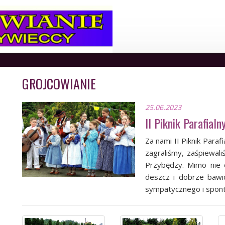
GROJCOWIANIE
25.06.2023
II Piknik Parafial
Za nami II Piknik Para
zagraliśmy, zaśpiewali
Przybędzy. Mimo nie d
deszcz i dobrze bawić
sympatycznego i spont