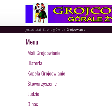
Jesteś tutaj:
Strona główna
Grojcowianie
Menu
Mali Grojcowianie
Historia
Kapela Grojcowianie
Stowarzyszenie
Ludzie
O nas