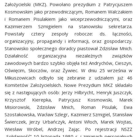
Założycielski (MKZ). Powołano prezydium z Patrycjuszem
Kosmowskim jako przewodniczącym, Romanem Walczakiem
i Romanem Pisulakiem jako wiceprzewodniczącymi, oraz
Kazimierzem Szmigielem na stanowisku sekretarza.
Powstały cztery zespoły robocze: ds. łączności,
organizacyjny, propagandy i informacji, oraz gospodarczy.
Stanowisko społecznego doradcy piastował Zdzisław Mnich.
Działalność organizacyjna niezależnych związków
zawodowych bardzo szybko objęła też Andrychów, Cieszyn,
Oświęcim, Skoczów, oraz Żywiec. W dniu 25 września w
Mikuszowicach odbyło się zebranie z udziałem już 46
Komitetów Założycielskich. Nowe Prezydium MKZ składało
się z następujących osób: Jerzy Hilbrycht, Henryk Juszczyk,
Krzysztof Kierepka, Patrycjusz Kosmowski, Marek
Misiorowski, Zdzisław Mnich, Roman Pisulak, Ewa
Szostakowska, Wacław Szlegr, Kazimierz Szmigiel, Stanisław
Świerczek, Jerzy Urbańczyk, Antoni Włoch, Marek Wojtas,
Wiesław Wróbel, Andrzej Zając. Po rejestracji NSZZ
„Solidarność” 10 listopada 1980 r. i zmianach personalnych