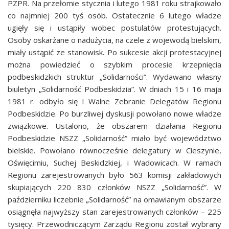
PZPR. Na przełomie stycznia i lutego 1981 roku strajkowało
co najmniej 200 tyś osób. Ostatecznie 6 lutego władze
ugięły się i ustąpiły wobec postulatów protestujących.
Osoby oskarżane o nadużycia, na czele z wojewodą bielskim,
miały ustąpić ze stanowisk. Po sukcesie akcji protestacyjnej
można powiedzieć o szybkim procesie krzepnięcia
podbeskidzkich struktur „Solidarności”. Wydawano własny
biuletyn „Solidarność Podbeskidzia”. W dniach 15 i 16 maja
1981 r. odbyło się I Walne Zebranie Delegatów Regionu
Podbeskidzie. Po burzliwej dyskusji powołano nowe władze
związkowe. Ustalono, że obszarem działania Regionu
Podbeskidzie NSZZ „Solidarność” miało być województwo
bielskie. Powołano równocześnie delegatury w Cieszynie,
Oświęcimiu, Suchej Beskidzkiej, i Wadowicach. W ramach
Regionu zarejestrowanych było 563 komisji zakładowych
skupiających 220 830 członków NSZZ „Solidarność”. W
październiku liczebnie „Solidarność” na omawianym obszarze
osiągnęła najwyższy stan zarejestrowanych członków – 225
tysięcy. Przewodniczącym Zarządu Regionu został wybrany