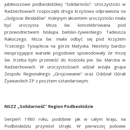
jubileuszowe podbeskidzkiej "Solidarności". Uroczystości w
Radziechowach rozpoczęła droga krzyżowa odprawiona na
„Golgocie Beskidów”. Kolejnym akcentem uroczystości miała
być uroczysta Msza św. koncelebrowana pod
przewodnictwem biskupa bielsko-żywieckiego Tadeusza
Rakoczego. Msza św. miała odbyć się pod Krzyżem
Trzeciego Tysiąclecia na górze Matyska. Niestety bardzo
niesprzyjające warunki pogodowe spowodowały że mszę
św. trzeba było przenieść do Kościoła pw. św. Marcina w
Radziechowach. W uroczystościach udział wziąła grupa
Zespołu Regionalnego „Grojcowianie” oraz Oddział Górali
Żywiueckich ZP z pocztem sztandarowym.
NSZZ „Solidarność” Region Podbeskidzie
Sierpień 1980 roku, podobnie jak w całym kraju, na
Podbeskidziu przyniósł strajki. W pierwszej połowie