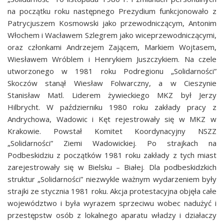
na początku roku następnego Prezydium funkcjonowało z
Patrycjuszem Kosmowski jako przewodniczącym, Antonim
Włochem i Wacławem Szlegrem jako wiceprzewodniczącymi,
oraz członkami Andrzejem Zającem, Markiem Wojtasem,
Wiesławem Wróblem i Henrykiem Juszczykiem. Na czele
utworzonego w 1981 roku Podregionu „Solidarności”
Skoczów stanął Wiesław Folwarczny, a w Cieszynie
Stanisław Matl. Liderem żywieckiego MKZ był Jerzy
Hilbrycht. W październiku 1980 roku zakłady pracy z
Andrychowa, Wadowic i Kęt rejestrowały się w MKZ w
Krakowie. Powstał Komitet Koordynacyjny NSZZ
„Solidarności” Ziemi Wadowickiej. Po strajkach na
Podbeskidziu z początków 1981 roku zakłady z tych miast
zarejestrowały się w Bielsku – Białej. Dla podbeskidzkich
struktur „Solidarności” niezwykle ważnym wydarzeniem były
strajki ze stycznia 1981 roku. Akcja protestacyjna objęła całe
województwo i była wyrazem sprzeciwu wobec nadużyć i
przestępstw osób z lokalnego aparatu władzy i działaczy