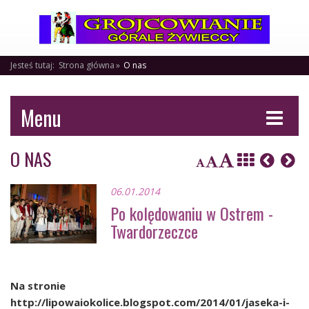
Jesteś tutaj:
Strona główna
O nas
Menu
O NAS
06.01.2014
Po kolędowaniu w Ostrem -
Twardorzeczce
Na stronie
http://lipowaiokolice.blogspot.com/2014/01/jaseka-i-