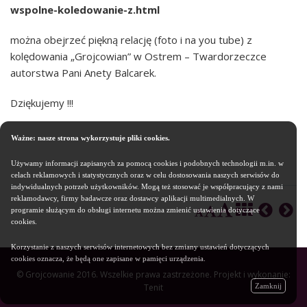
wspolne-koledowanie-z.html
można obejrzeć piękną relację (foto i na you tube) z
kolędowania „Grojcowian” w Ostrem – Twardorzeczce
autorstwa Pani Anety Balcarek.
Dziękujemy !!!
Ważne: nasze strona wykorzystuje pliki cookies.
Używamy informacji zapisanych za pomocą cookies i podobnych technologii m.in. w
celach reklamowych i statystycznych oraz w celu dostosowania naszych serwisów do
indywidualnych potrzeb użytkowników. Mogą też stosować je współpracujący z nami
reklamodawcy, firmy badawcze oraz dostawcy aplikacji multimedialnych. W
programie służącym do obsługi internetu można zmienić ustawienia dotyczące
cookies.
Korzystanie z naszych serwisów internetowych bez zmiany ustawień dotyczących
cookies oznacza, że będą one zapisane w pamięci urządzenia.
© Grojcowanie 2016. Wszelkie prawa zastrzeżone. Projekt i wykonanie:
Zamknij
Tenit