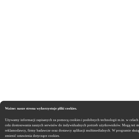
Ważne: nasze strona wykorzystuje pliki cookies.
Używamy informacji zapisanych za pomocą cookies i podobnych technologii m.in. w celach
celu dostosowania naszych serwisów do indywidualnych potrzeb użytkowników. Mogą też st
reklamodawcy, firmy badawcze oraz dostawcy aplikacji multimedialnych. W programie służ
zmienić ustawienia dotyczące cookies.