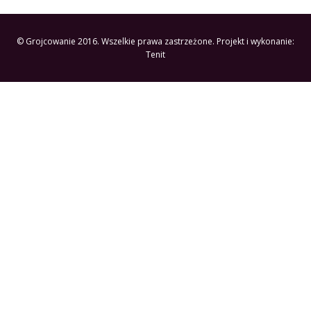
© Grojcowanie 2016. Wszelkie prawa zastrzeżone. Projekt i wykonanie:
Tenit