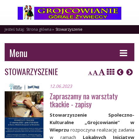
Jesteś tutaj:
Strona główna
Stowarzyszenie
Menu
STOWARZYSZENIE
12.06.2023
Zapraszamy na warsztaty
tkackie - zapisy
Stowarzyszenie Społeczno-
Kulturalne „Grojcowianie” w
Wieprzu
rozpoczyna realizację zadania
w ramach
Lokalnych Inicjatyw