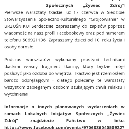
Społecznych „Żywiec Zdrój”
!
Pierwsze warsztaty tkackie już 17 czerwca w Siedzibie
Stowarzyszenia Społeczno-Kulturalnego "Grojcowianie" w
BRZUŚNIKU! Serdecznie zapraszamy do zapisów poprzez
wiadomość na nasz profil Facebookowy oraz pod numerem
telefonu 506921136. Zapraszamy dzieci od 10. roku życia i
osoby dorosłe.
Podczas warsztatów wykonamy prostymi technikami
tkackimi własny fragment tkaniny, który będzie mógł
posłużyć jako ozdoba do wnętrza. Tkactwo jest rzemiosłem
bardzo odprężającym - dlatego polecamy te warsztaty
wszystkim zabieganym osobom szukającym chwili relaksu i
wytchnienia!
Informacje o innych planowanych wydarzeniach w
ramach Lokalnych Inicjatyw Społecznych „Żywiec
Zdrój” znajdziecie Państwo w linku:
https://www.facebook.com/events/970688604058922?