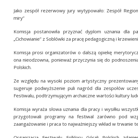
Jako zespół rezerwowy jury wytypowało: Zespół Region
miry”
Komisja postanowiła przyznać dyplom uznania dla pa
„Cichowianie” z Soblówki za pracę pedagogiczną i krzewieni
Komisja prosi organizatorów o dalszą opiekę merytoryc
ona nieodzowna, ponieważ przyczynia się do podnoszenia
Polskich.
Ze względu na wysoki poziom artystyczny prezentowany
sugeruje podwyższenie puli nagród dla zespołów uczes
Festiwalu, podtrzymującym archaiczne wartości kultury lud
Komisja wyraża słowa uznania dla pracy i wysiłku wszystk
przygotowali programy na festiwal zarówno pod wzgl
zaangażowanie i praca to najważniejszy wkład w trwanie te
Organizacja Festiwalu Folkloru Górali Polskich zda