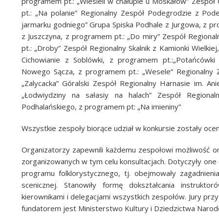
programem pt.: „Wiesieli w chałupie u Moskałów” Zespół
pt.: „Na polanie” Regionalny Zespół Podegrodzie z Po
jarmarku godniego” Grupa Spiska Podhale z Jurgowa, z pr
z Juszczyna, z programem pt.: „Do miry” Zespół Regiona
pt.: „Droby” Zespół Regionalny Skalnik z Kamionki Wielkie
Cichowianie z Soblówki, z programem pt.:„Potańcówki
Nowego Sącza, z programem pt.: „Wesele” Regionalny Z
„Zalycacka” Góralski Zespół Regionalny Harnasie im. Ani
„Łodwiydziny na sałasiy na halach” Zespół Regiona
Podhalańskiego, z programem pt: „Na imieniny”
Wszystkie zespoły biorące udział w konkursie zostały ocen
Organizatorzy zapewnili każdemu zespołowi możliwość om
zorganizowanych w tym celu konsultacjach. Dotyczyły one 
programu folklorystycznego, tj. obejmowały zagadnienia
scenicznej. Stanowiły formę dokształcania instrukt
kierownikami i delegacjami wszystkich zespołów. Jury prz
fundatorem jest Ministerstwo Kultury i Dziedzictwa Naro