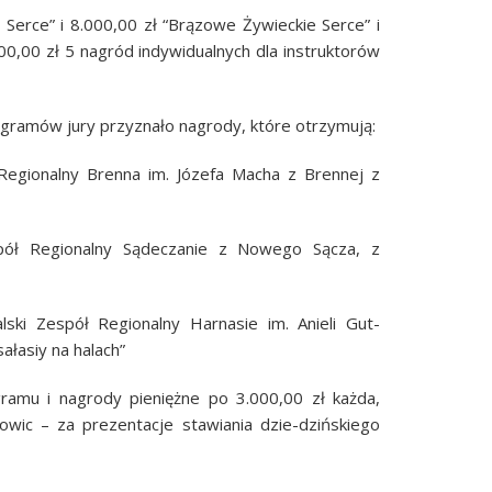
 Serce” i 8.000,00 zł “Brązowe Żywieckie Serce” i
0,00 zł 5 nagród indywidualnych dla instruktorów
ogramów jury przyznało nagrody, które otrzymują:
 Regionalny Brenna im. Józefa Macha z Brennej z
spół Regionalny Sądeczanie z Nowego Sącza, z
ski Zespół Regionalny Harnasie im. Anieli Gut-
ałasiy na halach”
amu i nagrody pieniężne po 3.000,00 zł każda,
owic – za prezentacje stawiania dzie-dzińskiego