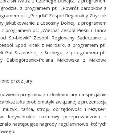
 Góralski Watra z Czarnego Dunajca, z programem
degrodzia, z programem pt.: „Powrót parobków z
ogramem pt.: „Prządki” Zespół Regionalny Zbyrcok
lny Jakubkowianie z Łososiny Dolnej, z programem
j, z programem pt.: „Wiecha” Zespół Pieśni i Tańca
 od So-blówki” Zespół Regionalny Sądeczanie z
espół Spod Kicek z Mordarki, z programem pt.:
eli Gut-Stapińskiej z Suchego, z pro-gramem pt.:
lny Babiogórzanie-Polana Makowska z Makowa
ione przez jury.
ówienia programu z członkami jury na specjalnie
całokształtu problematyki związanej z prezentacją
 muzyki, tańca, stroju, obrzędowości i reżyserii
orów. Indywidualne rozmowy przeprowadzono z
yznało następujące nagrody regulaminowe, których
dowego: