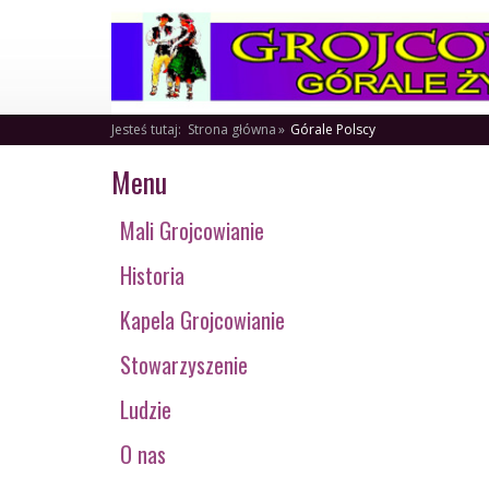
Jesteś tutaj:
Strona główna
Górale Polscy
Menu
Mali Grojcowianie
Historia
Kapela Grojcowianie
Stowarzyszenie
Ludzie
O nas