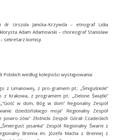
i dr Urszula Janicka-Krzywda – etnograf Lidia
olklorysta Adam Adamowski – choreograf Stanisław
 sekretarz komisji
li Polskich według kolejności występowania:
go z Limanowej, z pro-gramem pt.: „Śmiguśnioki”
go z Krakowa, z programem pt.: „Zielone Świątki”
t.:„“Gość w dom, Bóg w dom” Regionalny Zespół
ianie dziedzińskiego moja” Regionalny Zespół
 powro-zów” Złotnicki Zespół Górali Czadeckich
„Śmiergust pisanka” Zespół Regionalny Śwarni z
gionalny Brenna im. Józefa Macha z Brennej z