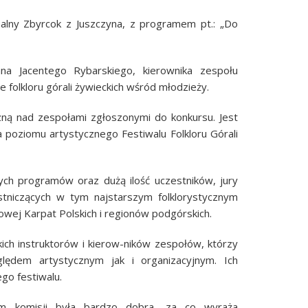
alny Zbyrcok z Juszczyna, z programem pt.: „Do
na Jacentego Rybarskiego, kierownika zespołu
e folkloru górali żywieckich wśród młodzieży.
zną nad zespołami zgłoszonymi do konkursu. Jest
 poziomu artystycznego Festiwalu Folkloru Górali
ch programów oraz dużą ilość uczestników, jury
tniczących w tym najstarszym folklorystycznym
owej Karpat Polskich i regionów podgórskich.
ich instruktorów i kierow-ników zespołów, którzy
ędem artystycznym jak i organizacyjnym. Ich
go festiwalu.
niem komisji była bardzo dobra, za co wyraża