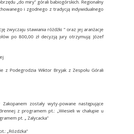
brzędu „do miry” górali babiogórskich. Regionalny
chowanego i zgodnego z tradycją indywidualnego
 zwyczaju stawiania różdżki ” oraz jej aranżacje
połów po 800,00 zł decyzją jury otrzymują: Józef
ej
e z Podegrodzia Wiktor Bryjak z Zespołu Górali
w Zakopanem zostały wyty-powane następujące
Brennej z programem pt.: „Wiesieli w chałupie u
gramem pt. „ Zalycacka”
t.: „Rózdzka”