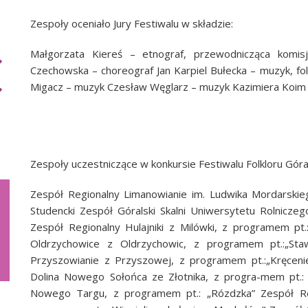
Zespoły oceniało Jury Festiwalu w składzie:
Małgorzata Kiereś – etnograf, przewodnicząca komisj
Czechowska – choreograf Jan Karpiel Bułecka – muzyk, f
Migacz – muzyk Czesław Węglarz – muzyk Kazimiera Koim –
Zespoły uczestniczące w konkursie Festiwalu Folkloru Góra
Zespół Regionalny Limanowianie im. Ludwika Mordarskie
Studencki Zespół Góralski Skalni Uniwersytetu Rolnicze
Zespół Regionalny Hulajniki z Milówki, z programem p
Oldrzychowice z Oldrzychowic, z programem pt.:„Staw
Przyszowianie z Przyszowej, z programem pt.:„Kręcenie
Dolina Nowego Sołońca ze Złotnika, z progra-mem pt.: 
Nowego Targu, z programem pt.: „Rózdzka” Zespół Re