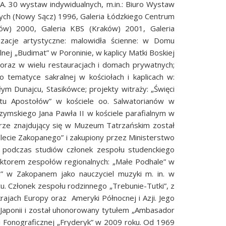
USA. 30 wystaw indywidualnych, m.in.: Biuro Wystaw
ych (Nowy Sącz) 1996, Galeria Łódzkiego Centrum
ów) 2000, Galeria KBS (Kraków) 2001, Galeria
zacje artystyczne: malowidła ścienne: w Domu
nej „Budimat” w Poroninie, w kaplicy Matki Boskiej
 oraz w wielu restauracjach i domach prywatnych;
o tematyce sakralnej w kościołach i kaplicach w:
ym Dunajcu, Stasikówce; projekty witraży: „Święci
tu Apostołów” w kościele oo. Salwatorianów w
ymskiego Jana Pawła II w kościele parafialnym w
erze znajdujący się w Muzeum Tatrzańskim został
lecie Zakopanego” i zakupiony przez Ministerstwo
az podczas studiów członek zespołu studenckiego
truktorem zespołów regionalnych: „Małe Podhale” w
” w Zakopanem jako nauczyciel muzyki m. in. w
u. Członek zespołu rodzinnego „Trebunie-Tutki”, z
rajach Europy oraz Ameryki Północnej i Azji. Jego
 Japonii i został uhonorowany tytułem „Ambasador
i Fonograficznej „Fryderyk” w 2009 roku. Od 1969