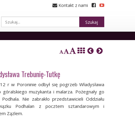
Kontakt z nami
Szukaj
dysława Trebunię-Tutkę
012 r w Poroninie odbył się pogrzeb Władysława
o góralskiego muzykanta i malarza. Pożegnały go
 Podhala. Nie zabrakło przedstawicieli Oddziału
Związku Podhalan z pocztem sztandarowym i
em Zązlem.