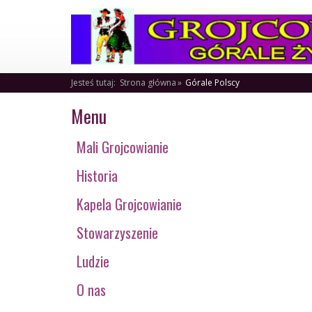
Jesteś tutaj:
Strona główna
Górale Polscy
Menu
Mali Grojcowianie
Historia
Kapela Grojcowianie
Stowarzyszenie
Ludzie
O nas