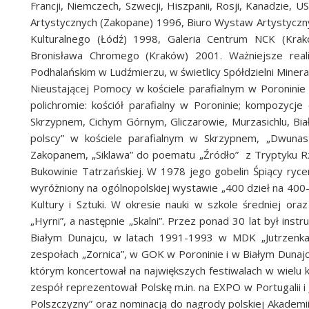
Francji, Niemczech, Szwecji, Hiszpanii, Rosji, Kanadzie, 
Artystycznych (Zakopane) 1996, Biuro Wystaw Artystyczn
Kulturalnego (Łódź) 1998, Galeria Centrum NCK (Krak
Bronisława Chromego (Kraków) 2001. Ważniejsze reali
Podhalańskim w Ludźmierzu, w świetlicy Spółdzielni Mineral
Nieustającej Pomocy w kościele parafialnym w Poroninie
polichromie: kościół parafialny w Poroninie; kompozycje 
Skrzypnem, Cichym Górnym, Gliczarowie, Murzasichlu, Biał
polscy” w kościele parafialnym w Skrzypnem, „Dwunas
Zakopanem, „Siklawa” do poematu „Źródło” z Tryptyku Rz
Bukowinie Tatrzańskiej. W 1978 jego gobelin Śpiący ryc
wyróżniony na ogólnopolskiej wystawie „400 dzieł na 400-
Kultury i Sztuki. W okresie nauki w szkole średniej or
„Hyrni”, a następnie „Skalni”. Przez ponad 30 lat był ins
Białym Dunajcu, w latach 1991-1993 w MDK „Jutrzenka
zespołach „Zornica”, w GOK w Poroninie i w Białym Dunajc
którym koncertował na największych festiwalach w wielu k
zespół reprezentował Polskę m.in. na EXPO w Portugalii i
Polszczyzny” oraz nominacją do nagrody polskiej Akademi