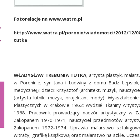
Fotorelacje na www.watra.pl
http://www.watra.pl/poronin/wiadomosci/2012/12/0
tutke
WŁADYSŁAW TREBUNIA TUTKA
, artysta plastyk, malarz
w Poroninie, syn Jana i Ludwiny z domu Budz Lepsiok; ż
medycznej); dzieci: Krzysztof (architekt, muzyk, nauczyciel
(artysta lutnik, muzyk, projektant mody). Wykształcen
Plastycznych w Krakowie 1962; Wydział Tkaniny Artysty
1968. Pracownik prowadzący nadzór artystyczny w Za
Zakopanem 1970-1971; nauczyciel przedmiotów artyst
Zakopanem 1972-1974. Uprawia malarstwo sztalugowe i
witraży, grafikę książkową oraz malarstwo na szkle. Uczes