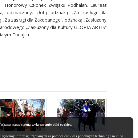
az Honorowy Członek Związku Podhalan. Laureat
za; odznaczony: złotą odznaką „Za zasługi dla
„Za zasługi dla Zakopanego”, odznaką „Zasłużony
a Narodowego „Zasłużony dla Kultury GLORIA ARTIS”
iałym Dunajcu.
Ważne: nasze strona wykorzystuje pliki cookies.
Używamy informacji zapisanych za pomocą cookies i podobnych technologii m.in. w