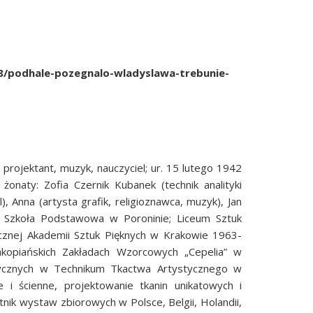
8/podhale-pozegnalo-wladyslawa-trebunie-
, projektant, muzyk, nauczyciel; ur. 15 lutego 1942
onaty: Zofia Czernik Kubanek (technik analityki
), Anna (artysta grafik, religioznawca, muzyk), Jan
ie: Szkoła Podstawowa w Poroninie; Liceum Sztuk
cznej Akademii Sztuk Pięknych w Krakowie 1963-
kopiańskich Zakładach Wzorcowych „Cepelia” w
ycznych w Technikum Tkactwa Artystycznego w
 ścienne, projektowanie tkanin unikatowych i
tnik wystaw zbiorowych w Polsce, Belgii, Holandii,