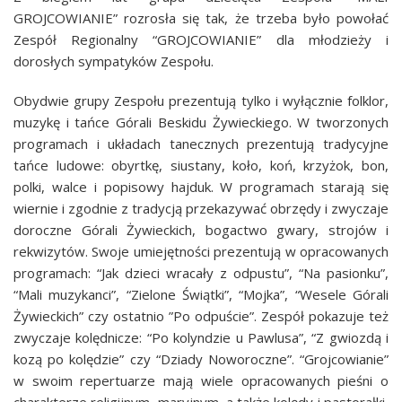
GROJCOWIANIE” rozrosła się tak, że trzeba było powołać
Zespół Regionalny “GROJCOWIANIE” dla młodzieży i
dorosłych sympatyków Zespołu.
Obydwie grupy Zespołu prezentują tylko i wyłącznie folklor,
muzykę i tańce Górali Beskidu Żywieckiego. W tworzonych
programach i układach tanecznych prezentują tradycyjne
tańce ludowe: obyrtkę, siustany, koło, koń, krzyżok, bon,
polki, walce i popisowy hajduk. W programach starają się
wiernie i zgodnie z tradycją przekazywać obrzędy i zwyczaje
doroczne Górali Żywieckich, bogactwo gwary, strojów i
rekwizytów. Swoje umiejętności prezentują w opracowanych
programach: “Jak dzieci wracały z odpustu”, “Na pasionku”,
“Mali muzykanci”, “Zielone Świątki”, “Mojka”, “Wesele Górali
Żywieckich” czy ostatnio ”Po odpuście”. Zespół pokazuje też
zwyczaje kolędnicze: “Po kolyndzie u Pawlusa”, “Z gwiozdą i
kozą po kolędzie” czy “Dziady Noworoczne”. “Grojcowianie”
w swoim repertuarze mają wiele opracowanych pieśni o