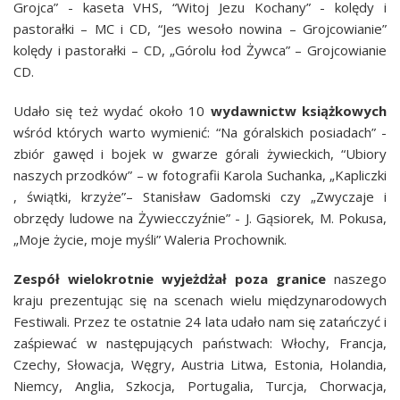
Grojca” - kaseta VHS, “Witoj Jezu Kochany” - kolędy i
pastorałki – MC i CD, “Jes wesoło nowina – Grojcowianie”
kolędy i pastorałki – CD, „Górolu łod Żywca” – Grojcowianie
CD.
Udało się też wydać około 10
wydawnictw książkowych
wśród których warto wymienić: “Na góralskich posiadach” -
zbiór gawęd i bojek w gwarze górali żywieckich, “Ubiory
naszych przodków” – w fotografii Karola Suchanka,
„Kapliczki
, świątki, krzyże”– Stanisław Gadomski czy
„Zwyczaje i
obrzędy ludowe na Żywiecczyźnie”
- J. Gąsiorek, M. Pokusa,
„Moje życie, moje myśli” Waleria Prochownik.
Zespół wielokrotnie wyjeżdżał poza granice
naszego
kraju prezentując się na scenach wielu międzynarodowych
Festiwali. Przez te ostatnie 24 lata udało nam się zatańczyć i
zaśpiewać w następujących państwach:
Włochy, Francja,
Czechy, Słowacja, Węgry, Austria Litwa, Estonia, Holandia,
Niemcy, Anglia, Szkocja, Portugalia, Turcja, Chorwacja,