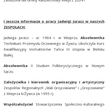
Zasłużona dla Gminy Radziechowy-Wieprz 2024 r
I jeszcze informacje o pracy Jadwigi Jurasz w naszych
ZESPOŁACH:
Jadwiga Jurasz – ur. 1964 r. w Wieprzu.
Absolwentka
Technikum Przemysłu Drzewnego w Żywcu. Ukończyła Kurs
Kwalifikacyjny Instruktorów Tańca III stopnia w Bielsku
Białej.
Absolwentka
II Studium Folklorystycznego w Nowym
Sączu.
Założycielka i kierownik organizacyjny i artystyczny
Zespołów Regionalnych „Mali Grojcowianie” i „Grojcowianie”
z Wieprza k/Żywca (w 1995 r).
Współzałożyciel
Stowarzyszenia Społeczno-Kulturalnego