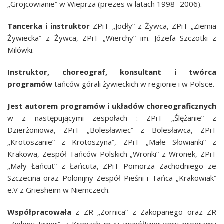
„Grojcowianie” w Wieprza (prezes w latach 1998 -2006).
Tancerka i instruktor
ZPiT „Jodły” z Żywca, ZPiT „Ziemia
Żywiecka” z Żywca, ZPiT „Wierchy” im. Józefa Szczotki z
Milówki.
Instruktor, choreograf, konsultant i twórca
programów
tańców górali żywieckich w regionie i w Polsce.
Jest autorem programów i układów choreograficznych
w z następującymi zespołach : ZPiT „Ślężanie” z
Dzierżoniowa, ZPiT „Bolesławiec” z Bolesławca, ZPiT
„Krotoszanie” z Krotoszyna”, ZPiT „Małe Słowianki” z
Krakowa, Zespół Tańców Polskich „Wronki” z Wronek, ZPiT
„Mały Łańcut” z Łańcuta, ZPiT Pomorza Zachodniego ze
Szczecina oraz Polonijny Zespół Pieśni i Tańca „Krakowiak”
e.V z Griesheim w Niemczech.
Współpracowała
z ZR „Zornica” z Zakopanego oraz ZR