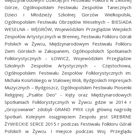
Międzynarodowym Dziecięcym Festiwalu Folkloru w Zielonej
Górze, Ogólnopolskim Festiwalu Zespołów Tanecznych
Dzieci i Młodzieży Szkolnej Gorzów Wielkopolski,
Ogólnopolskim Festiwalu Obrzędów Weselnych – BIESIADA
WESELNA – WĘGRÓW, Wojewódzkim Przeglądzie Wiejskich
Zespołów Artystycznych w Brennej, Festiwalu Folkloru Górali
Polskich w Żywcu, Międzynarodowym Festiwalu Folkloru
Ziem Górskich w Zakopanem, Ogólnopolskich Spotkaniach
Folklorystycznych – ŁOWICZ, Wojewódzkim Przeglądzie
Szkolnych Zespołów Artystycznych – Częstochowa,
Ogólnopolskim Festiwalu Zespołów Folklorystycznych im.
Michała Kosińskiego w Stalowej Woli, Bydgoskich Impresjach
Muzycznych – Bydgoszcz, Ogólnopolskim Festiwalu Piosenki
Religijnej „Psalite Deo” - Kęty oraz Międzynarodowych
Spotkaniach Folklorystycznych w Żywcu gdzie w 2014 r
„Grojcowianie” zdobyli GRAND PRIX czyli główną nagrodę
Spotkań. Kolejnym osiągnięciem Zespołu jest SREBRNE
ŻYWIECKIE SERCE 2015 r podczas Festiwalu Folkloru Górali
Polskich w Żywcu. I miejsce podczas Woj. Przeglądu