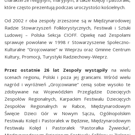
charakterze religijnym, maryjnym, a także kolędy i pastorałki,
które często prezentują podczas uroczystości kościelnych.
Od 2002 r oba zespoły zrzeszone są w Międzynarodowej
Radzie Stowarzyszeń Folklorystycznych, Festiwali i Sztuki
Ludowej – Polska Sekcja CIOFF. Opiekę nad Zespołami
sprawuje powołane w 1998 r Stowarzyszenie Społeczno-
Kulturalne “Grojcowianie” w Wieprzu oraz Gminne Centrum
Kultury, Promocji, Turystyki Radziechowy-Wieprz.
Przez ostatnie 26 lat Zespoły wystąpiły
na wielu
scenach regionu, Polski i poza jej granicami. Wśród wielu
nagród i wyróżnień „Grojcowianie” cenią sobie wysoko te
zdobywane na: Wojewódzkim Przeglądzie Dziecięcych
Zespołów Regionalnych, Karpackim Festiwalu Dziecięcych
Zespołów Regionalnych w Rabce, Międzynarodowym
Święcie Dzieci Gór w Nowym Sączu, Ogólnopolskim
Festiwalu Kolęd i Pastorałek w Będzinie, Międzynarodowym
Festiwalu Kolęd i Pastorałek “Pastorałka Żywiecka”,