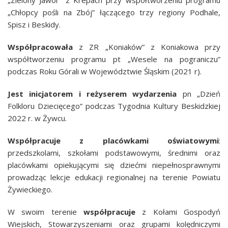
„Zielony Jawor” z Krepach przy współtworzeniu programu
„Chłopcy pośli na Zbój” łączącego trzy regiony Podhale,
Spisz i Beskidy.
Współpracowała
z ZR „Koniaków” z Koniakowa przy
współtworzeniu programu pt „Wesele na pograniczu”
podczas Roku Górali w Województwie Śląskim (2021 r).
Jest inicjatorem i reżyserem wydarzenia
pn „Dzień
Folkloru Dziecięcego” podczas Tygodnia Kultury Beskidzkiej
2022 r. w Żywcu.
Współpracuje z placówkami oświatowymi
:
przedszkolami, szkołami podstawowymi, średnimi oraz
placówkami opiekującymi się dziećmi niepełnosprawnymi
prowadząc lekcje edukacji regionalnej na terenie Powiatu
Żywieckiego.
W swoim terenie
współpracuje
z Kołami Gospodyń
Wiejskich, Stowarzyszeniami oraz grupami kolędniczymi