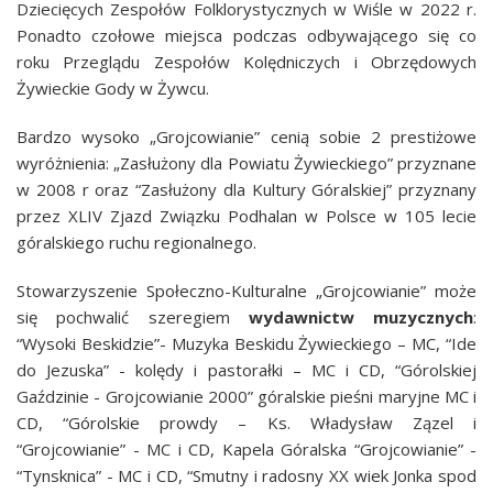
Dziecięcych Zespołów Folklorystycznych w Wiśle w 2022 r.
Ponadto czołowe miejsca podczas odbywającego się co
roku Przeglądu Zespołów Kolędniczych i Obrzędowych
Żywieckie Gody w Żywcu.
Bardzo wysoko „Grojcowianie” cenią sobie 2 prestiżowe
wyróżnienia: „Zasłużony dla Powiatu Żywieckiego” przyznane
w 2008 r oraz
“Zasłużony dla Kultury Góralskiej” przyznany
przez XLIV Zjazd Związku Podhalan w Polsce w 105 lecie
góralskiego ruchu regionalnego.
Stowarzyszenie Społeczno-Kulturalne „Grojcowianie” może
się pochwalić szeregiem
wydawnictw muzycznych
:
“
Wysoki Beskidzie”- Muzyka Beskidu Żywieckiego – MC, “Ide
do Jezuska” - kolędy i pastorałki – MC i CD, “Górolskiej
Gaździnie - Grojcowianie 2000” góralskie pieśni maryjne MC i
CD, “Górolskie prowdy – Ks. Władysław Zązel i
“Grojcowianie” - MC i CD, Kapela Góralska “Grojcowianie” -
“Tynsknica” - MC i CD, “Smutny i radosny XX wiek Jonka spod