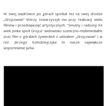
W swej wędrówce po górach spotkał też na swej drodze
„Grojcowian” którzy towarzyszyli mu przy realizacji wielu
filmów i przedsięwzięć artystycznych. "Smutny i radosny XX
wiek Jonka spod Grojca"
widowisko sceniczno-multimedialne
oraz film
o góralach żywieckich
z udziałem „Grojcowian”
i
w
reż. Jerzego Kołodziejczyka
to nasze największe
wspomnienie Jurka.