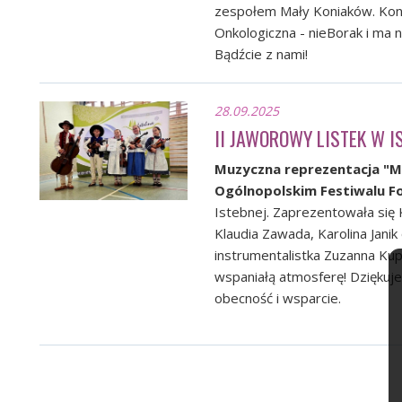
zespołem Mały Koniaków. Konc
Onkologiczna - nieBorak
i ma n
Bądźcie z nami!
28.09.2025
II JAWOROWY LISTEK W I
Muzyczna reprezentacja "M
Ogólnopolskim Festiwalu Fo
Istebnej. Zaprezentowała się K
Klaudia Zawada, Karolina Janik
instrumentalistka Zuzanna Kup
wspaniałą atmosferę! Dziękuje
obecność i wsparcie.