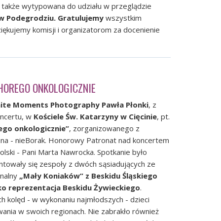
 także wytypowana do udziału w przeglądzie
w Podegrodziu.
Gratulujemy
wszystkim
ękujemy komisji i organizatorom za docenienie
CHOREGO ONKOLOGICZNIE
ite Moments Photography
Pawła Płonki
, z
oncertu, w
Kościele Św. Katarzyny w Cięcinie
, pt.
ego onkologicznie”
, zorganizowanego z
na - nieBorak
. Honorowy Patronat nad koncertem
lski - Pani Marta Nawrocka. Spotkanie było
towały się zespoły z dwóch sąsiadujących ze
onalny
„Mały Koniaków” z Beskidu Śląskiego
ako reprezentacja Beskidu Żywieckiego
.
ch kolęd - w wykonaniu najmłodszych - dzieci
wania w swoich regionach. Nie zabrakło również