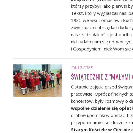
którzy przybyli jako pierwsi b
Tekst, który wygłaszali nasi 
1935 we wsi Tomusiów i Kuche
zwyczajach i obrzędach ludu ż
naszej działalności jest podtr
nich udało nam się odtworzyć
i Gospodyniom, niek Wom sie 
24.12.2025
ŚWIĄTECZNIE Z "MAŁYMI
Ostatnie zajęcia przed święt
pracowicie. Oprócz finalnych s
koncertów, były rozmowy o da
wspólne dzielenie się opła
drobne upominki w postaci tra
przypominamy i serdecznie z
Starym Kościele w Cięcinie 