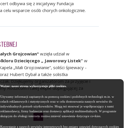
ert odbywa się z inicjatywy
Fundacja
a celu wsparcie osób chorych onkologicznie.
STEBNEJ
ałych Grojcowian"
wzięła udział w
lkloru Dziecięcego „ Jaworowy Listek”
w
apela „Mali Grojcowianie”, soliści śpiewacy -
 oraz Hubert Dybał a także solistka
czak. Dziękujemy organizatorom za przyjęcie i
Ważne: nasze strona wykorzystuje pliki cookies.
my Rodzicom i całej ekipie dopingującej za
Używamy informacji zapisanych za pomocą cookies i podobnych technologii m.in. w
celach reklamowych i statystycznych oraz w celu dostosowania naszych serwisów do
indywidualnych potrzeb użytkowników. Mogą też stosować je współpracujący z nami
reklamodawcy, firmy badawcze oraz dostawcy aplikacji multimedialnych. W programie
1
2
3
4
5
6
służącym do obsługi internetu można zmienić ustawienia dotyczące cookies.
Korzystanie z naszych serwisów internetowych bez zmiany ustawień dotyczących cookies