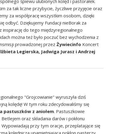
pólnego śpiewu ulubionych kolęd i pastorałek.
 za tak liczne przybycie, życzliwe przyjęcie oraz
jemy za współpracę wszystkim osobom, dzięki
ię odbyć. Dziękujemy Fundacji nieBorak za
 inspirację do tego międzyregionalnego
kidach można też było poczuć bez wychodzenia z
ansmisji prowadzonej przez
Żywiecinfo
Koncert
lżbieta Legierska, Jadwiga Jurasz i Andrzej
gionalnego "Grojcowianie" wyruszyła dziś
cyjną kolędę! W tym roku zdecydowaliśmy się
a pastuszków z aniołem
. Pastuszkowie
 Betlejem oraz składania darów i pokłonu
Wypowiadają przy tym oracje, przeplatające się
rma kolędnicza upamiętniająca pokłon pasterzy,