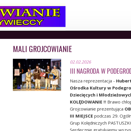
MALI GROJCOWIANIE
02.02.2026
III NAGRODA W PODEGRO
Nasza reprezentacja -
Hubert
Ośrodka Kultury w Podegrod
Dziecięcych i Młodzieżowy
KOLĘDOWANIE
!!! Brawo chło
Grojcowianie prezentująca
OB
III MIEJSCE
podczas 29. Ogóln
Grup Kolędniczych PASTUSZ
Serdecznie gratulujemy wszy