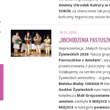
Gminny Ośrodek Kultury w
SOKÓŁ
za stworzenie tak pr
kończmy tegoroczny sezon kol
18.01.2026
„OBCHODZENIA PASTUSZ
Reprezentacja „Małych Grojco
Żywieckich 2026
. Nasza grup
Pastuszków z Aniołem”,
wys
powinszowania z Juszczyny. 
Dziękujemy za serdeczne przy
Żywieckich atmosfery - organ
Bielsku-Białej
.
UWAGA !!!
Bar
Godów Żywieckich
nasi repr
kolędnicza
Mali Grojcowianie
aniołem
zdobyła
II MIEJSCE
w
MIEJSCE
w kategorii
powins