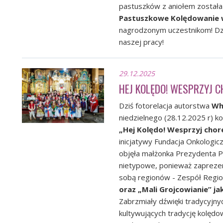
pastuszków z aniołem została
Pastuszkowe Kolędowanie 
nagrodzonym uczestnikom! Dzi
naszej pracy!
29.12.2025
HEJ KOLĘDO! WESPRZYJ 
Dziś fotorelacja autorstwa
Wh
niedzielnego (28.12.2025 r) k
„Hej Kolędo! Wesprzyj chor
inicjatywy
Fundacja Onkologicz
objęła małżonka Prezydenta Po
nietypowe, ponieważ zaprezen
sobą regionów - Zespół Regi
oraz „Mali Grojcowianie” j
Zabrzmiały dźwięki tradycyjny
kultywujących tradycję kolędo