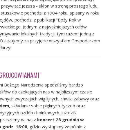
y przywitać Jezusa - ukłon w stronę prostego ludu.
pastuszkowie pochodzi z 1904 roku, spisany w roku
jdów, pochodzi z publikacji "Boży Rok w
ywieckiego. Jednym z najważniejszych celów
zymywanie lokalnych tradycji, tym razem jedną z
. Dziękujemy za przyjęcie wszystkim Gospodarzom
darzy!
 GROJCOWIANAMI"
ami Bożego Narodzenia spędziliśmy bardzo
zlifów do czekających nas w najbliższym czasie
wnych zwyczajach wigilijnych, chwila zabawy oraz
tkiem
, składanie sobie pięknych życzeń oraz
dycyjnych ozdób choinkowych. Już dziś
apraszamy na nasz
koncert 28 grudnia w
o godz. 16:00
, gdzie wystąpimy wspólnie z