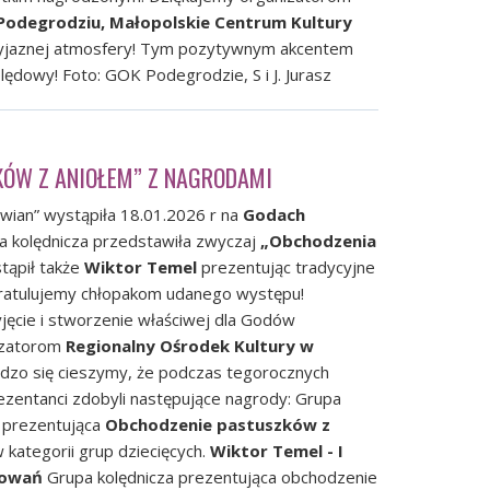
 Podegrodziu
,
Małopolskie Centrum Kultury
zyjaznej atmosfery! Tym pozytywnym akcentem
ędowy! Foto: GOK Podegrodzie, S i J. Jurasz
KÓW Z ANIOŁEM” Z NAGRODAMI
wian” wystąpiła 18.01.2026 r na
Godach
a kolędnicza przedstawiła zwyczaj
„Obchodzenia
tąpił także
Wiktor Temel
prezentując tradycyjne
Gratulujemy chłopakom udanego występu!
jęcie i stworzenie właściwej dla Godów
izatorom
Regionalny Ośrodek Kultury w
dzo się cieszymy, że podczas tegorocznych
ezentanci zdobyli następujące nagrody: Grupa
prezentująca
Obchodzenie pastuszków z
 kategorii grup dziecięcych.
Wiktor Temel - I
zowań
Grupa kolędnicza prezentująca obchodzenie