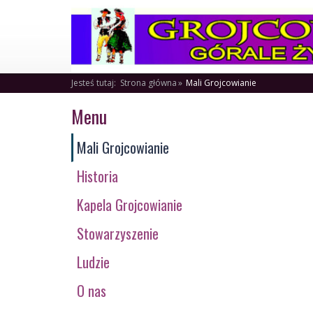
Jesteś tutaj:
Strona główna
Mali Grojcowianie
Menu
Mali Grojcowianie
Historia
Kapela Grojcowianie
Stowarzyszenie
Ludzie
O nas