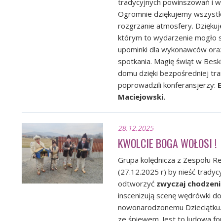
tradycyjnych powinszowań i ws
Ogromnie dziękujemy wszystkim
rozgrzanie atmosfery. Dzięku
którym to wydarzenie mogło s
upominki dla wykonawców oraz
spotkania. Magię świąt w Bes
domu dzięki bezpośredniej tr
poprowadzili konferansjerzy:
E
Maciejowski.
28.12.2025
KWOLCIE BOGA WOŁOSI !
Grupa kolędnicza z Zespołu Re
(27.12.2025 r) by nieść trady
odtworzyć
zwyczaj chodzeni
inscenizują scenę wędrówki do
nowonarodzonemu Dzieciątku. 
ze śpiewem. Jest to ludowa fo