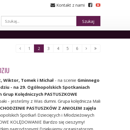
Kontakt z nami
Szukaj
1
2
3
4
5
6
DZIU
, Wiktor, Tomek i Michał
- na scenie
Gminnego
ziu - na 29. Ogólnopolskich Spotkaniach
ch Grup Kolędniczych PASTUSZKOWE
paki - jesteśmy z Was dumni. Grupa kolędnicza Mali
CHODZENIE PASTUSZKÓW Z ANIOŁEM zajęła
opolskich Spotkań Dziecięcych i Młodzieżowych
KOWE KOLĘDOWANIE Bardzo się cieszymy!
stkim nagrodzonym! Dziękujemy organizatorom