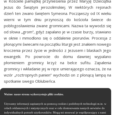
w Kościele pamiątkę przyniesienia przez Maryję Dzieciątka
Jezus do Świątyni jerozolimskiej. W niektórych rejonach
dzień ten zwano świętem Symeona. Począwszy od IX wieku
wierni w tym dniu przynoszą do kościoła świece do
pobłogosławienia zwane gromnicami. Nazwa ta wywodzi się
od słowa „grom”, gdyż zapalano je w czasie burzy, stawiano
w oknie i mmodlono się o oddalenie piorunów. Procesja z
płonącymi świecami na początku liturgii jest znakiem nowego
kroczenia przez życie w jedności z Jezusem i blaskach Jego
ewangelii. Po powrocie do domu dawniej wypalano
płomieniem gromnicy krzyż na belce sufitu. Zapalenia
gromnicy i wkładanie jej w ręce umierającego oznacza, że na
wzór „roztropnych panien” wychodzi on z płonącą lampą na
spotkanie swego Oblubieńca.
Ważne: nasze strona wykorzystuje pliki cookies.
Używamy informacji zapisanych za pomocą cookies i podobnych technologii m.in. w
celach reklamowych i statystycznych oraz w celu dostosowania naszych serwisów do
indywidualnych potrzeb użytkowników. Mogą też stosować je współpracujący z nami