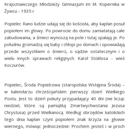
Krajoznawczego Młodzieży Gimnazjum im M. Kopernika w
Żywcu - 1935 r
Popielec Rano ludzie udają się do kościoła, aby kapłan posuł
popiołem im głowy. Po powrocie do domu zamiatatają całe
zabudowania, a śmieci wynoszą na pole i tutaj spalają je. Po
południu gromadzą się baby i chłopi po domach i opowiadają
przede wszystkiem o śmierci, o sądzie ostatecznym i o
wielu innych sprawach religijnych. Karol Stokłosa - wieś
Koczurów.
Popielec, Środa Popielcowa (staropolska Wstępna Środa) –
w kalendarzu chrześcijańskim pierwszy dzień Wielkiego
Postu. Jest to dzień pokuty przypadający 40 dni (nie licząc
niedziel, które są pamiątką Zmartwychwstania Jezusa
Chrystusa) przed Wielkanocą. Według obrzędów katolickich
tego dnia kapłan czyni popiołem znak krzyża na głowie
wiernego, mówiąc jednocześnie: Prochem jesteś i w proch