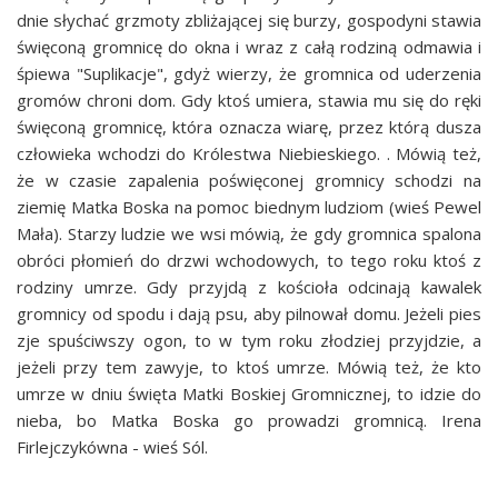
dnie słychać grzmoty zbliżającej się burzy, gospodyni stawia
święconą gromnicę do okna i wraz z całą rodziną odmawia i
śpiewa "Suplikacje", gdyż wierzy, że gromnica od uderzenia
gromów chroni dom. Gdy ktoś umiera, stawia mu się do ręki
święconą gromnicę, która oznacza wiarę, przez którą dusza
człowieka wchodzi do Królestwa Niebieskiego. . Mówią też,
że w czasie zapalenia poświęconej gromnicy schodzi na
ziemię Matka Boska na pomoc biednym ludziom (wieś Pewel
Mała). Starzy ludzie we wsi mówią, że gdy gromnica spalona
obróci płomień do drzwi wchodowych, to tego roku ktoś z
rodziny umrze. Gdy przyjdą z kościoła odcinają kawalek
gromnicy od spodu i dają psu, aby pilnował domu. Jeżeli pies
zje spuściwszy ogon, to w tym roku złodziej przyjdzie, a
jeżeli przy tem zawyje, to ktoś umrze. Mówią też, że kto
umrze w dniu święta Matki Boskiej Gromnicznej, to idzie do
nieba, bo Matka Boska go prowadzi gromnicą. Irena
Firlejczykówna - wieś Sól.