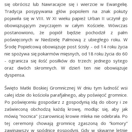
się obrócisz lub Nawracajcie się i wierzcie w Ewangelię.
Tradycja posypywania głów popiołem na znak pokuty
pojawiła się w VIII. W XI wieku papież Urban II uczynił go
obowiązującym zwyczajem w całym Kościele. Wówczas
postanowiono, że popiół będzie pochodził z palm
poświęconych w Niedzielę Palmową z ubiegłego roku. W
Środę Popielcową obowiązuje post ścisły - od 14 roku życia
nie spożywa się pokarmów mięsnych, od 18 roku życia do 60
- ogranicza się ilość posiłków do trzech: jednego sytego
oraz dwóch skromnych. W dzień ten nie obowiązuje
dyspensa.
Święto Matki Boskiej Gromnicznej W dniu tym ludność wsi
całej idzie do kościoła parafjalnego, aby poświęcić gromnice.
Po poświęceniu gospodarz z gospodynią idą do obory i ze
zaświeconą obchodzą każdą krowę, modląc się, aby jak
mówią "nocnica" (czarownica) krowie mleka nie odebrała. Po
tej ceremonji chowają gromnicę zgaszoną do “komory”
zawinąwszy w spódnicę gospodyni. Gdy w skwarne letnie