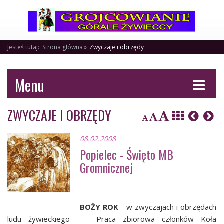
Jesteś tutaj:
Strona główna
Zwyczaje i obrzędy
Menu
ZWYCZAJE I OBRZĘDY
08.02.2008
Popielec - Święto MB
Gromnicznej
BOŻY ROK
- w zwyczajach i obrzędach
ludu żywieckiego - - Praca zbiorowa członków Koła