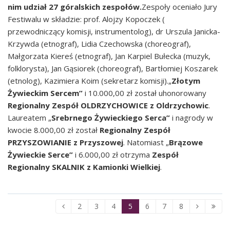
nim udział 27 góralskich zespołów.
Zespoły oceniało Jury
Festiwalu w składzie: prof. Alojzy Kopoczek (
przewodniczący komisji, instrumentolog), dr Urszula Janicka-
Krzywda (etnograf), Lidia Czechowska (choreograf),
Małgorzata Kiereś (etnograf), Jan Karpiel Bułecka (muzyk,
folklorysta), Jan Gąsiorek (choreograf), Bartłomiej Koszarek
(etnolog), Kazimiera Koim (sekretarz komisji).„
Złotym
Żywieckim Sercem”
i 10.000,00 zł został uhonorowany
Regionalny Zespół OLDRZYCHOWICE z Oldrzychowic
.
Laureatem „
Srebrnego Żywieckiego Serca”
i nagrody w
kwocie 8.000,00 zł został
Regionalny Zespół
PRZYSZOWIANIE z Przyszowej
. Natomiast „
Brązowe
Żywieckie Serce”
i 6.000,00 zł otrzyma
Zespół
Regionalny SKALNIK z Kamionki Wielkiej
.
2
3
4
5
6
7
8