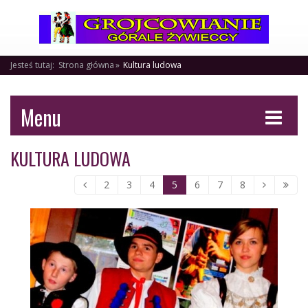
Jesteś tutaj:
Strona główna
Kultura ludowa
Menu
KULTURA LUDOWA
2
3
4
5
6
7
8