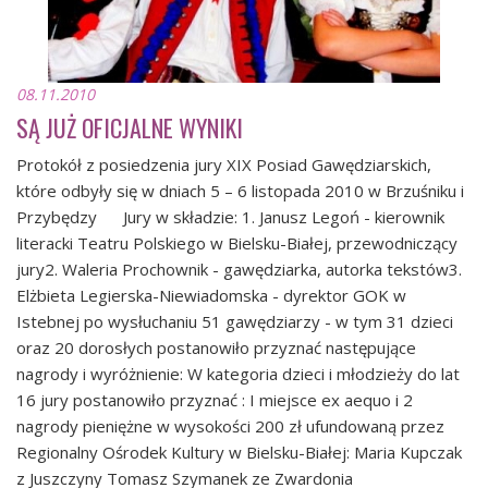
08.11.2010
SĄ JUŻ OFICJALNE WYNIKI
Protokół z posiedzenia jury XIX Posiad Gawędziarskich,
które odbyły się w dniach 5 – 6 listopada 2010 w Brzuśniku i
Przybędzy Jury w składzie: 1. Janusz Legoń - kierownik
literacki Teatru Polskiego w Bielsku-Białej, przewodniczący
jury2. Waleria Prochownik - gawędziarka, autorka tekstów3.
Elżbieta Legierska-Niewiadomska - dyrektor GOK w
Istebnej po wysłuchaniu 51 gawędziarzy - w tym 31 dzieci
oraz 20 dorosłych postanowiło przyznać następujące
nagrody i wyróżnienie: W kategoria dzieci i młodzieży do lat
16 jury postanowiło przyznać : I miejsce ex aequo i 2
nagrody pieniężne w wysokości 200 zł ufundowaną przez
Regionalny Ośrodek Kultury w Bielsku-Białej: Maria Kupczak
z Juszczyny Tomasz Szymanek ze Zwardonia