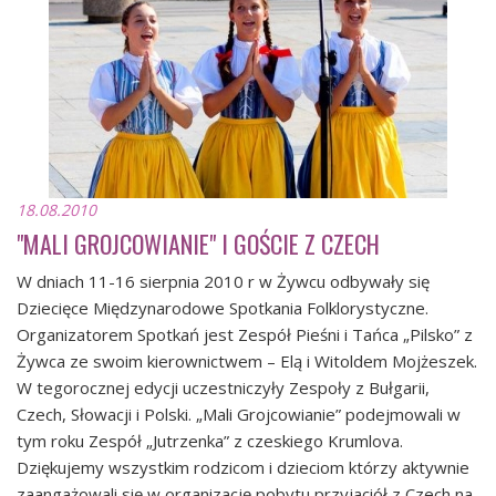
18.08.2010
"MALI GROJCOWIANIE" I GOŚCIE Z CZECH
W dniach 11-16 sierpnia 2010 r w Żywcu odbywały się
Dziecięce Międzynarodowe Spotkania Folklorystyczne.
Organizatorem Spotkań jest Zespół Pieśni i Tańca „Pilsko” z
Żywca ze swoim kierownictwem – Elą i Witoldem Mojżeszek.
W tegorocznej edycji uczestniczyły Zespoły z Bułgarii,
Czech, Słowacji i Polski. „Mali Grojcowianie” podejmowali w
tym roku Zespół „Jutrzenka” z czeskiego Krumlova.
Dziękujemy wszystkim rodzicom i dzieciom którzy aktywnie
zaangażowali się w organizację pobytu przyjaciół z Czech na