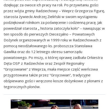
dziękując za owoce ich pracy na roli. Po przywitaniu gości
przez wójta gminy Radziechowy – Wieprz Grzegorza Figurę,
starosta żywiecki Andrzej Zieliński w swoim wystąpieniu
podziękował rolnikom za poświęcenie i codzienną pracę. Jak
powiedział starosta „ historia zatoczyła koło” – nawiązując w
ten sposób do pierwszych Diecezjalno – Powiatowych
Dożynek organizowanych w 1999 roku w Radziechowach z
pomocą nieodżałowanego ks. proboszcza Stanisława
Gawlika oraz do 12 letniego okresu samorządu
powiatowego. Po mszy, o której oprawę zadbała Orkiestra
Dęta OSP z Radziechów oraz Zespół Regionalny
“Grojcowianie” z Wieprza, miała miejsce część wieńcowa
przygotowana także przez “Grojcowian”, tradycyjne
obśpiewano gości i wręczono kosze dożynkowe z plonami z
tegorocznych plonów.