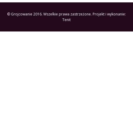
© Grojcowanie 2016. Wszelkie prawa zastrzeżone. Projekt i wykonanie:
Tenit