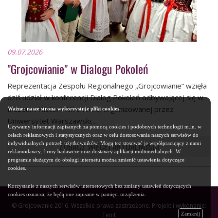
09.07.2026
"Grojcowianie" w Dialogu Pokoleń
Reprezentacja Zespołu Regionalnego „Grojcowianie” wzięła
dziś udział w konferencji Dialog Pokoleń odbywającej się w
Muzeum Historii Wilamowic, organizowanej przez
Ważne: nasze strona wykorzystuje pliki cookies.
Uniwersytet Warszawski....
Używamy informacji zapisanych za pomocą cookies i podobnych technologii m.in. w
celach reklamowych i statystycznych oraz w celu dostosowania naszych serwisów do
indywidualnych potrzeb użytkowników. Mogą też stosować je współpracujący z nami
ZOBACZ WIĘCEJ AKTUALNOŚCI
reklamodawcy, firmy badawcze oraz dostawcy aplikacji multimedialnych. W
programie służącym do obsługi internetu można zmienić ustawienia dotyczące
cookies.
Korzystanie z naszych serwisów internetowych bez zmiany ustawień dotyczących
cookies oznacza, że będą one zapisane w pamięci urządzenia.
© Grojcowanie 2016. Wszelkie prawa zastrzeżone. Projekt i wykonanie:
Zamknij
Tenit