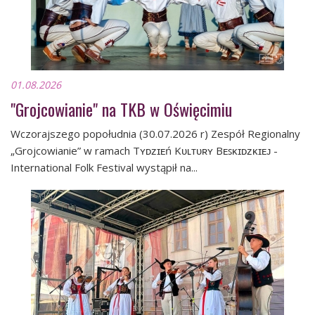
01.08.2026
"Grojcowianie" na TKB w Oświęcimiu
Wczorajszego popołudnia (30.07.2026 r) Zespół Regionalny
„Grojcowianie” w ramach Tʏᴅᴢɪᴇń Kᴜʟᴛᴜʀʏ Bᴇꜱᴋɪᴅᴢᴋɪᴇᴊ -
International Folk Festival wystąpił na...