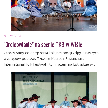
01.08.2026
"Grojcowianie" na scenie TKB w Wiśle
Zapraszamy do obejrzenia kolejnej porcji zdjęć z naszych
występów podczas Tʏᴅᴢɪᴇń Kᴜʟᴛᴜʀʏ Bᴇꜱᴋɪᴅᴢᴋɪᴇᴊ -
International Folk Festival - tym razem na Estradzie w...